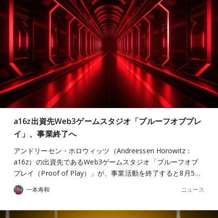
a16z出資先Web3ゲームスタジオ「プルーフオブプレ
イ」、事業終了へ
アンドリーセン・ホロウィッツ（Andreessen Horowitz：
a16z）の出資先であるWeb3ゲームスタジオ「プルーフオブ
プレイ（Proof of Play）」が、事業活動を終了すると8月5…
ニュース
一本寿和