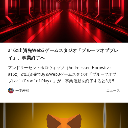
a16z出資先Web3ゲームスタジオ「プルーフオブプレ
イ」、事業終了へ
アンドリーセン・ホロウィッツ（Andreessen Horowitz：
a16z）の出資先であるWeb3ゲームスタジオ「プルーフオブ
プレイ（Proof of Play）」が、事業活動を終了すると8月5…
ニュース
一本寿和