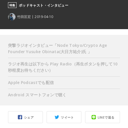
ポッドキャスト・インタビュー
特集
竹田匡宏
2019-04-10
突撃ラジオインタビュー「Node Tokyo/Crypto Age
Founder Yusuke
Obinata(大日方祐介)
氏 」
ラジオ再生は以下から Play Radio（再生ボタンを押して10
秒程度お待ちください）
Apple Podcastでも配信
Android スマートフォンで聴く
シェア
ツイート
LINEで送る