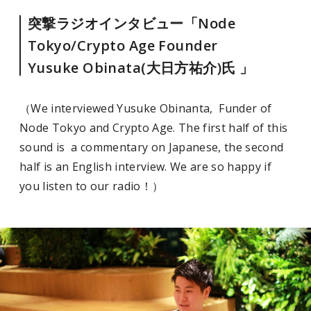
突撃ラジオインタビュー「Node
Tokyo/Crypto Age Founder
Yusuke
Obinata(大日方祐介)
氏 」
（We interviewed Yusuke Obinanta, Funder of
Node Tokyo and Crypto Age. The first half of this
sound is a commentary on Japanese, the second
half is an English interview. We are so happy if
you listen to our radio！）