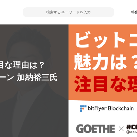
特
目な理由は？
ーン 加納裕三氏