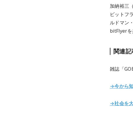
加納裕三（Y
ビットフラ
ルドマン・
bitFl
関連記
雑誌「GO
→今から知
→社会を