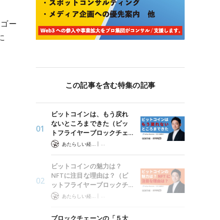
。ゴー
に
この記事を含む特集の記事
ビットコインは、もう戻れ
ないところまできた（ビッ
トフライヤーブロックチェ…
|
あたらしい経済 編集部
暗号資産は世界をどう変えるか?
ビットコインの魅力は？
NFTに注目な理由は？（ビ
ットフライヤーブロックチ…
|
あたらしい経済 編集部
暗号資産は世界をどう変えるか?
ブロックチェーンの「５大