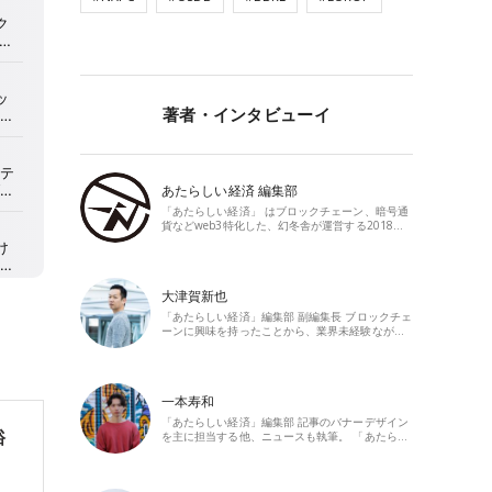
著者・インタビューイ
あたらしい経済 編集部
「あたらしい経済」 はブロックチェーン、暗号通
貨などweb3特化した、幻冬舎が運営する2018…
大津賀新也
「あたらしい経済」編集部 副編集長 ブロックチェ
ーンに興味を持ったことから、業界未経験なが…
一本寿和
「あたらしい経済」編集部 記事のバナーデザイン
裕
を主に担当する他、ニュースも執筆。 「あたら…