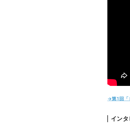
→第1回
インタ