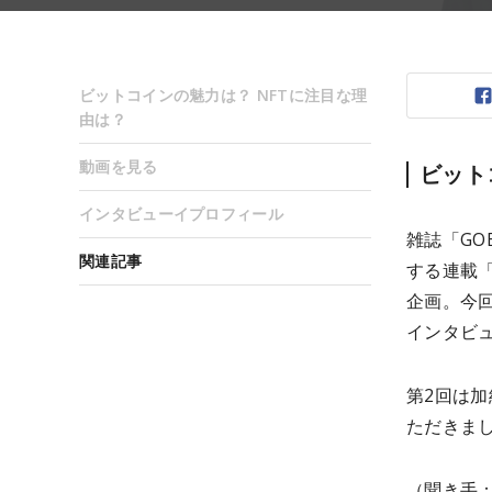
ビットコインの魅力は？ NFTに注目な理
由は？
動画を見る
ビット
インタビューイプロフィール
雑誌「GO
関連記事
する連載「
企画。今
インタビュ
第2回は
ただきま
（聞き手