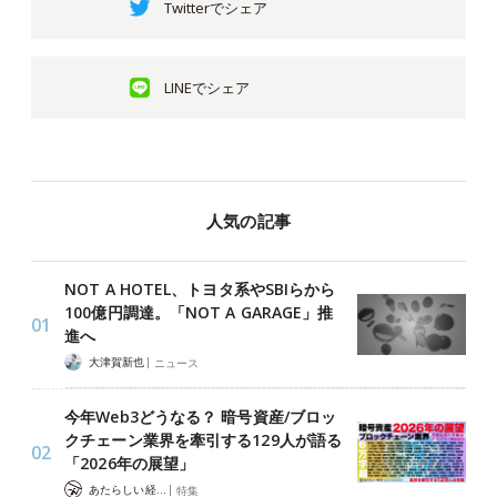
Twitterでシェア
LINEでシェア
人気の記事
NOT A HOTEL、トヨタ系やSBIらから
100億円調達。「NOT A GARAGE」推
進へ
|
大津賀新也
ニュース
今年Web3どうなる？ 暗号資産/ブロッ
クチェーン業界を牽引する129人が語る
「2026年の展望」
|
あたらしい経済 編集部
特集