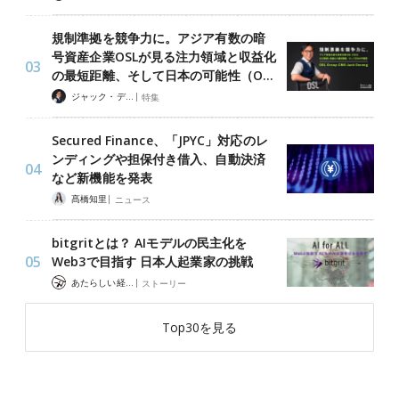
規制準拠を競争力に。アジア有数の暗
号資産企業OSLが見る注力領域と収益化
の最短距離、そして日本の可能性（O…
|
ジャック・デロン（Jack Derong）
特集
Secured Finance、「JPYC」対応のレ
ンディングや担保付き借入、自動決済
など新機能を発表
|
髙橋知里
ニュース
bitgritとは？ AIモデルの民主化を
Web3で目指す 日本人起業家の挑戦
|
あたらしい経済 編集部
ストーリー
Top30を見る