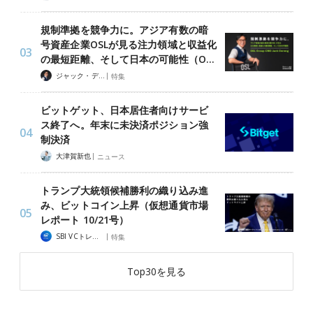
規制準拠を競争力に。アジア有数の暗
号資産企業OSLが見る注力領域と収益化
の最短距離、そして日本の可能性（O…
|
ジャック・デロン（Jack Derong）
特集
ビットゲット、日本居住者向けサービ
ス終了へ。年末に未決済ポジション強
制決済
|
大津賀新也
ニュース
トランプ大統領候補勝利の織り込み進
み、ビットコイン上昇（仮想通貨市場
レポート 10/21号）
|
SBI VCトレード
特集
Top30を見る