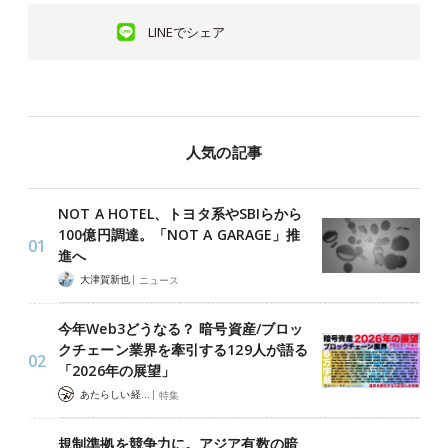
LINEでシェア
人気の記事
NOT A HOTEL、トヨタ系やSBIらから
100億円調達。「NOT A GARAGE」推
進へ
|
大津賀新也
ニュース
今年Web3どうなる？ 暗号資産/ブロッ
クチェーン業界を牽引する129人が語る
「2026年の展望」
|
あたらしい経済 編集部
特集
規制準拠を競争力に。アジア有数の暗