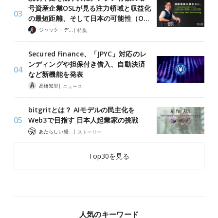
号資産企業OSLが見る注力領域と収益化
の最短距離、そして日本の可能性（O…
|
ジャック・デロン（Jack Derong）
特集
Secured Finance、「JPYC」対応のレ
ンディングや担保付き借入、自動決済
など新機能を発表
|
髙橋知里
ニュース
bitgritとは？ AIモデルの民主化を
Web3で目指す 日本人起業家の挑戦
|
あたらしい経済 編集部
ストーリー
Top30を見る
人気のキーワード