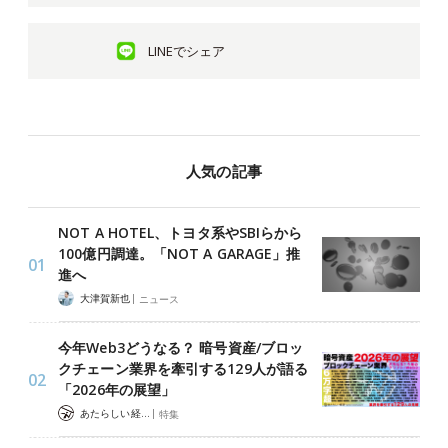
LINEでシェア
人気の記事
NOT A HOTEL、トヨタ系やSBIらから
100億円調達。「NOT A GARAGE」推
進へ
|
大津賀新也
ニュース
今年Web3どうなる？ 暗号資産/ブロッ
クチェーン業界を牽引する129人が語る
「2026年の展望」
|
あたらしい経済 編集部
特集