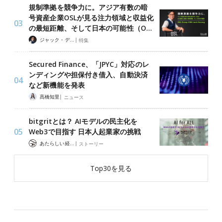
規制準拠を競争力に。アジア有数の暗
号資産企業OSLが見る注力領域と収益化
の最短距離、そして日本の可能性（O…
|
ジャック・デロン（Jack Derong）
特集
Secured Finance、「JPYC」対応のレ
ンディングや担保付き借入、自動決済
など新機能を発表
|
髙橋知里
ニュース
bitgritとは？ AIモデルの民主化を
Web3で目指す 日本人起業家の挑戦
|
あたらしい経済 編集部
ストーリー
Top30を見る