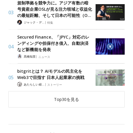
規制準拠を競争力に。アジア有数の暗
号資産企業OSLが見る注力領域と収益化
の最短距離、そして日本の可能性（O…
|
ジャック・デロン（Jack Derong）
特集
Secured Finance、「JPYC」対応のレ
ンディングや担保付き借入、自動決済
など新機能を発表
|
髙橋知里
ニュース
bitgritとは？ AIモデルの民主化を
Web3で目指す 日本人起業家の挑戦
|
あたらしい経済 編集部
ストーリー
Top30を見る