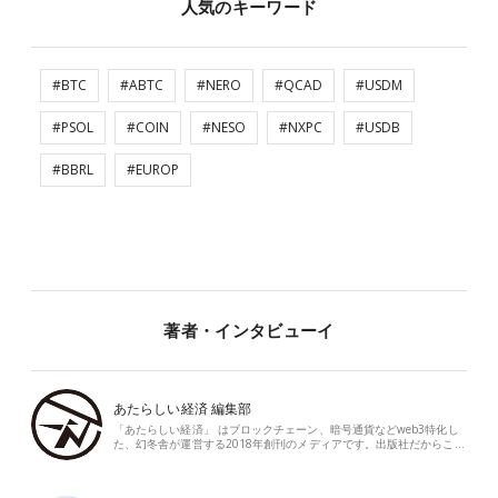
人気のキーワード
#BTC
#ABTC
#NERO
#QCAD
#USDM
#PSOL
#COIN
#NESO
#NXPC
#USDB
#BBRL
#EUROP
著者・インタビューイ
あたらしい経済 編集部
「あたらしい経済」 はブロックチェーン、暗号通貨などweb3特化し
た、幻冬舎が運営する2018年創刊のメディアです。出版社だからこ…