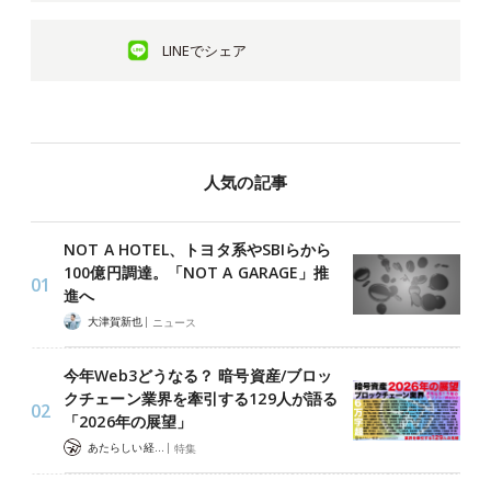
LINEでシェア
人気の記事
NOT A HOTEL、トヨタ系やSBIらから
100億円調達。「NOT A GARAGE」推
進へ
|
大津賀新也
ニュース
今年Web3どうなる？ 暗号資産/ブロッ
クチェーン業界を牽引する129人が語る
「2026年の展望」
|
あたらしい経済 編集部
特集