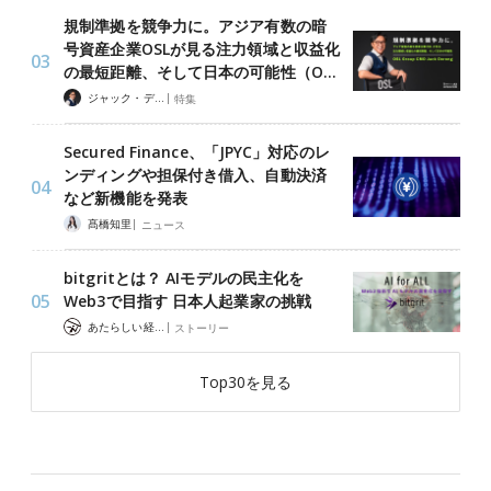
規制準拠を競争力に。アジア有数の暗
号資産企業OSLが見る注力領域と収益化
の最短距離、そして日本の可能性（O…
|
ジャック・デロン（Jack Derong）
特集
Secured Finance、「JPYC」対応のレ
ンディングや担保付き借入、自動決済
など新機能を発表
|
髙橋知里
ニュース
bitgritとは？ AIモデルの民主化を
Web3で目指す 日本人起業家の挑戦
|
あたらしい経済 編集部
ストーリー
Top30を見る