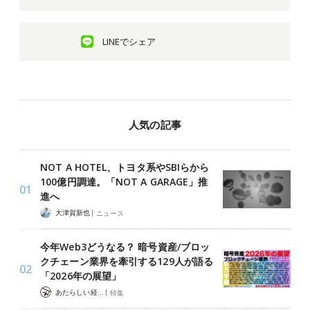
LINEでシェア
人気の記事
NOT A HOTEL、トヨタ系やSBIらから
100億円調達。「NOT A GARAGE」推
進へ
|
大津賀新也
ニュース
今年Web3どうなる？ 暗号資産/ブロッ
クチェーン業界を牽引する129人が語る
「2026年の展望」
|
あたらしい経済 編集部
特集