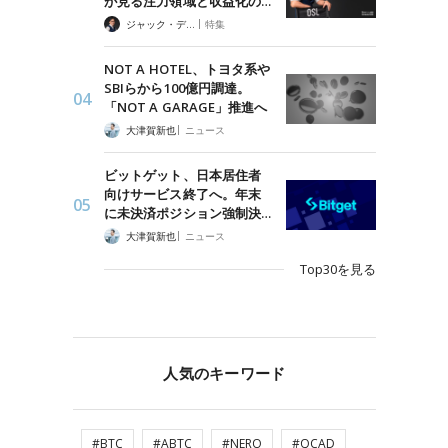
が見る注力領域と収益化の…
|
ジャック・デロン（Jack Derong）
特集
NOT A HOTEL、トヨタ系や
SBIらから100億円調達。
「NOT A GARAGE」推進へ
|
大津賀新也
ニュース
ビットゲット、日本居住者
向けサービス終了へ。年末
に未決済ポジション強制決…
|
大津賀新也
ニュース
Top30を見る
人気のキーワード
#BTC
#ABTC
#NERO
#QCAD