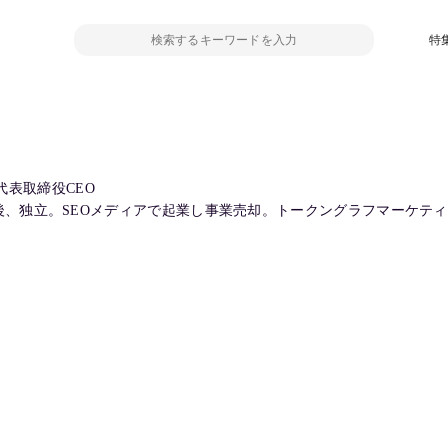
特
社 代表取締役CEO
社後、独立。SEOメディアで起業し事業売却。トークングラフマーケティ