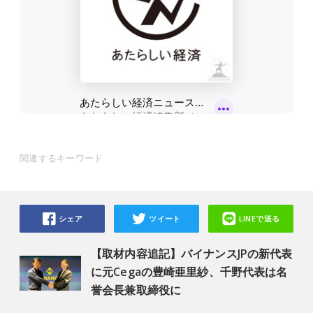
関連するキーワード
シェア
ツイート
LINEで送る
【取材内容追記】バイナンスJPの新代表
に元Cegaの豊崎亜里紗、千野代表は名
誉会長兼取締役に