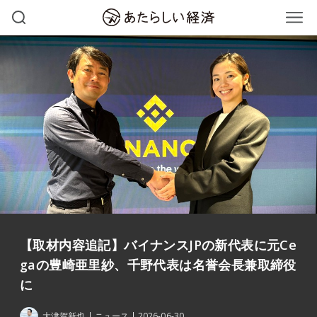
【取材内容追記】バイナンスJPの新代表に元Ce
gaの豊崎亜里紗、千野代表は名誉会長兼取締役
に
大津賀新也
ニュース
2026-06-30