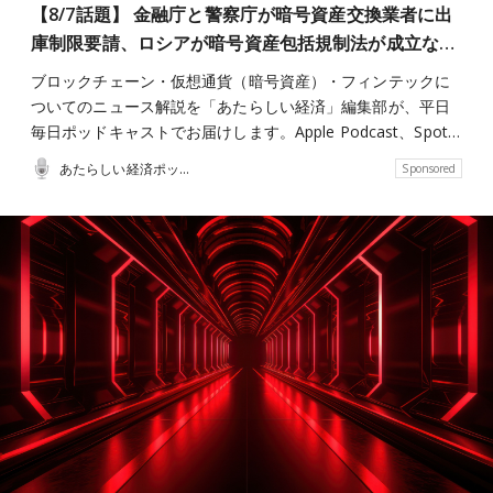
【8/7話題】 金融庁と警察庁が暗号資産交換業者に出
庫制限要請、ロシアが暗号資産包括規制法が成立な…
ブロックチェーン・仮想通貨（暗号資産）・フィンテックに
ついてのニュース解説を「あたらしい経済」編集部が、平日
毎日ポッドキャストでお届けします。Apple Podcast、Spot…
あたらしい経済ポッドキャスト
Sponsored