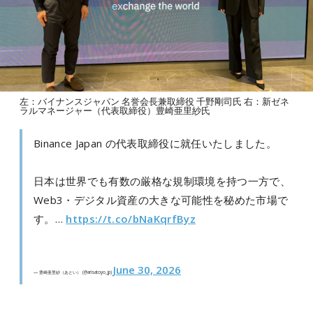
左：バイナンスジャパン 名誉会長兼取締役 千野剛司氏 右：新ゼネ
ラルマネージャー（代表取締役）豊崎亜里紗氏
Binance Japan の代表取締役に就任いたしました。
日本は世界でも有数の厳格な規制環境を持つ一方で、
Web3・デジタル資産の大きな可能性を秘めた市場で
す。…
https://t.co/bNaKqrfByz
June 30, 2026
— 豊崎亜里紗（あとい） (@arisatoyo_jp)