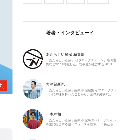
著者・インタビューイ
あたらしい経済 編集部
「あたらしい経済」 はブロックチェーン、暗号通
貨などweb3特化した、幻冬舎が運営する2018…
大津賀新也
「あたらしい経済」編集部 副編集長 ブロックチェ
ーンに興味を持ったことから、業界未経験なが…
一本寿和
「あたらしい経済」編集部 記事のバナーデザイン
を主に担当する他、ニュースも執筆。 「あたら…