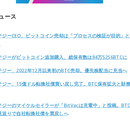
ュース
テジーCEO、ビットコイン売却は「プロセスの検証が目的」
C
テジーがビットコイン追加購入、総保有数は84万5256BTCに
テジー、2022年12月以来初のBTC売却。優先株配当に充当へ
テジー、15億ドル転換社債買い戻し完了。BTC保有拡大と財
テジーのマイケルセイラーが「BitVacは充電中」と投稿。BT
見送りで自社転換社債を買戻しへ