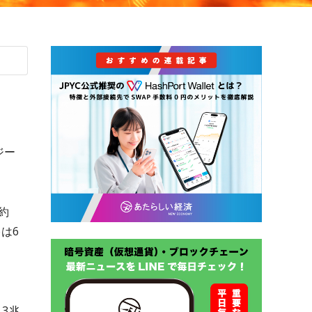
ジー
約
は6
.3兆