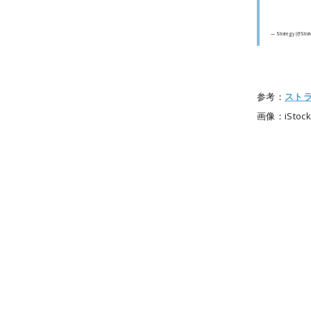
— Strategy (@Stra
参考：
スト
画像：iStocks