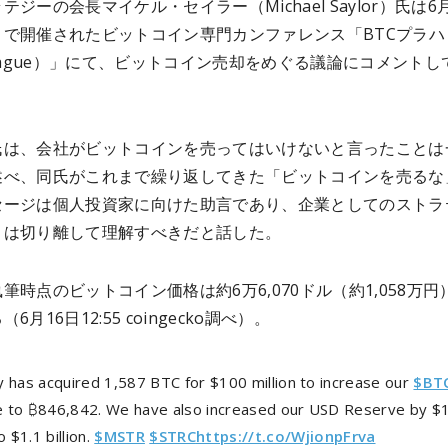
テジーの会長マイケル・セイラー（Michael Saylor）氏は6月
コで開催されたビットコイン専門カンファレンス「BTCプラハ
Prague）」にて、ビットコイン売却をめぐる議論にコメントし
氏は、会社がビットコインを売ってはいけないと言ったことは
述べ、同氏がこれまで繰り返してきた「ビットコインを売るな
セージは個人投資家に向けた助言であり、企業としてのストラ
とは切り離して理解すべきだと話した。
筆時点のビットコイン価格は約6万6,070ドル（約1,058万円
6月16日12:55 coingecko調べ）。
y has acquired 1,587 BTC for $100 million to increase our
$BT
 to ₿846,842. We have also increased our USD Reserve by $
o $1.1 billion.
$MSTR
$STRC
https://t.co/WjionpFrva