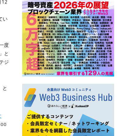
12
てい
一度
」と
テジ
）と
C
100