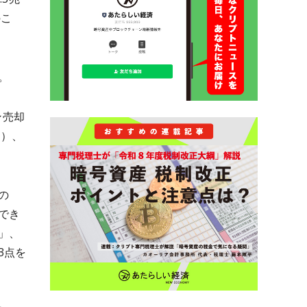
のこ
。
ン売却
円）、
の
でき
」、
3点を