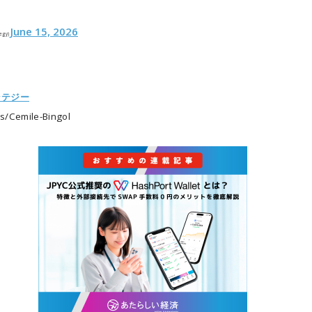
June 15, 2026
tegy)
ラテジー
/Cemile-Bingol