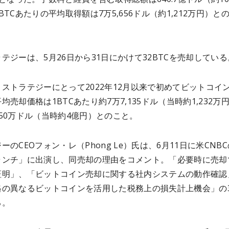
BTCあたりの平均取得額は7万5,656ドル（約1,212万円）と
テジーは、5月26日から31日にかけて32BTCを売却している
ストラテジーにとって2022年12月以来で初めてビットコイ
均売却価格は1BTCあたり約7万7,135ドル（当時約1,232万
50万ドル（当時約4億円）とのこと。
ーのCEOフォン・レ（Phong Le）氏は、6月11日に米CNBC
ランチ」に出演し、同売却の理由をコメント。「必要時に売却
証明」、「ビットコイン売却に関する社内システムの動作確認
格の異なるビットコインを活用した税務上の損失計上機会」の
る。