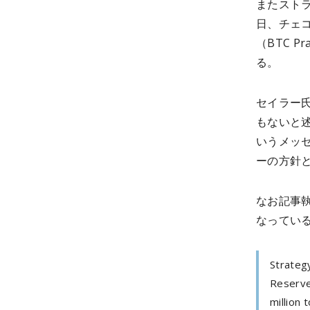
またストラ
日、チェ
（BTC 
る。
セイラー
もないと
いうメッ
ーの方針
なお記事執
なっている（
Strateg
Reserve
million t