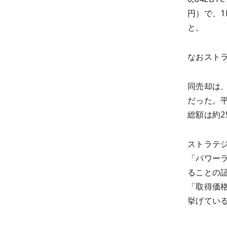
円）で、1
と。
なおストラ
同売却は、
だった。平
総額は約2
ストラテジ
「パワー
ることの
「取得価
挙げてい