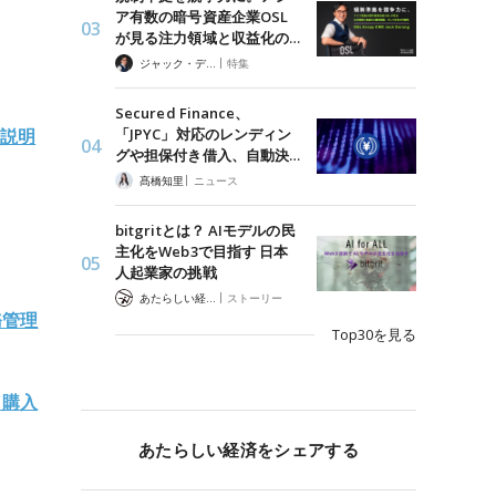
ア有数の暗号資産企業OSL
が見る注力領域と収益化の…
|
ジャック・デロン（Jack Derong）
特集
Secured Finance、
「JPYC」対応のレンディン
と説明
グや担保付き借入、自動決…
|
髙橋知里
ニュース
bitgritとは？ AIモデルの民
主化をWeb3で目指す 日本
人起業家の挑戦
|
あたらしい経済 編集部
ストーリー
務管理
Top30を見る
C購入
あたらしい経済をシェアする