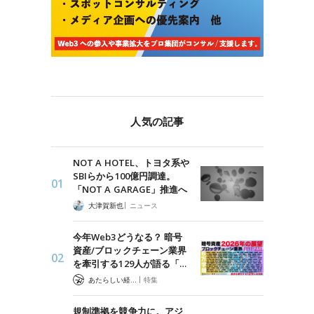
人気の記事
NOT A HOTEL、トヨタ系や
SBIらから100億円調達。
「NOT A GARAGE」推進へ
|
大津賀新也
ニュース
今年Web3どうなる？ 暗号
資産/ブロックチェーン業界
を牽引する129人が語る「…
|
あたらしい経済 編集部
特集
規制準拠を競争力に。アジ