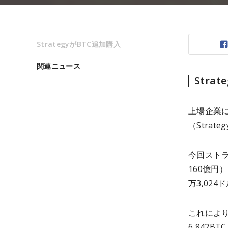
StrategyがBTC追加購入
関連ニュース
Stra
上場企業
（Stra
今回ストラ
160億円
万3,02
これにより
6,842