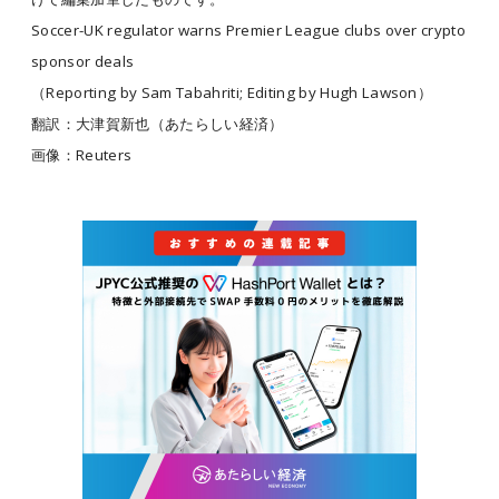
Soccer-UK regulator warns Premier League clubs over crypto
sponsor deals
（Reporting by Sam Tabahriti; Editing by Hugh Lawson）
翻訳：大津賀新也（あたらしい経済）
画像：Reuters