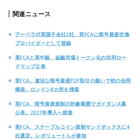
関連ニュース
アーベラボ英国子会社2社、英FCAに暗号資産交換
プロバイダーとして登録
英FCAと英中銀、金融市場トークン化の共同ロー
ドマップ公表
英FCA、違法な暗号資産P2P取引の疑いで初の合同
摘発。ロンドン8カ所を捜索
英FCA、暗号資産規制の対象範囲でガイダンス案
公表。2027年導入へ前進
英FCA、ステーブルコイン規制サンドボックスに4
社選定。レボリュートらが参加