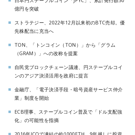
日本円ステーブルコイン「JPYC」、累計発行額30
億円を突破
ストラテジー、2022年12月以来初のBTC売却。優
先株配当に充当へ
TON、「トンコイン（TON）」から「グラム
（GRAM）」への改称を提案
自民党ブロックチェーン議連、円ステーブルコイ
ンのアジア決済活用を政府に提言
金融庁、「電子決済手段・暗号資産サービス仲介
業」制度を開始
ECB理事、ステーブルコイン普及で「ドル支配強
化」の可能性を指摘
2016年ICOで凍結の約1000ETH、9年越しに投資