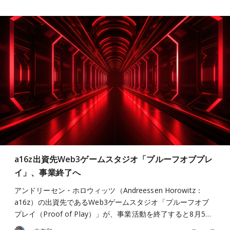
a16z出資先Web3ゲームスタジオ「プルーフオブプレ
イ」、事業終了へ
アンドリーセン・ホロウィッツ（Andreessen Horowitz：
a16z）の出資先であるWeb3ゲームスタジオ「プルーフオブ
プレイ（Proof of Play）」が、事業活動を終了すると8月5…