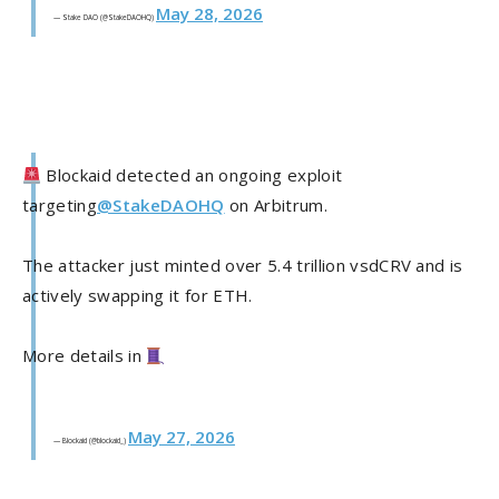
May 28, 2026
— Stake DAO (@StakeDAOHQ)
Blockaid detected an ongoing exploit
targeting
@StakeDAOHQ
on Arbitrum.
The attacker just minted over 5.4 trillion vsdCRV and is
actively swapping it for ETH.
More details in
May 27, 2026
— Blockaid (@blockaid_)