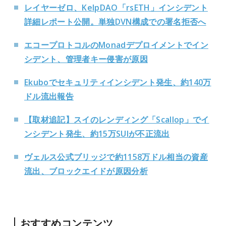
レイヤーゼロ、KelpDAO「rsETH」インシデント
詳細レポート公開。単独DVN構成での署名拒否へ
エコープロトコルのMonadデプロイメントでイン
シデント、管理者キー侵害が原因
Ekuboでセキュリティインシデント発生、約140万
ドル流出報告
【取材追記】スイのレンディング「Scallop」でイ
ンシデント発生、約15万SUIが不正流出
ヴェルス公式ブリッジで約1158万ドル相当の資産
流出、ブロックエイドが原因分析
おすすめコンテンツ