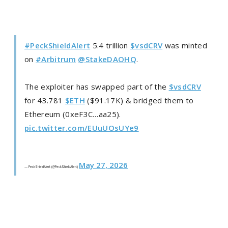
#PeckShieldAlert
5.4 trillion
$vsdCRV
was minted
on
#Arbitrum
@StakeDAOHQ
.
The exploiter has swapped part of the
$vsdCRV
for 43.781
$ETH
($91.17K) & bridged them to
Ethereum (0xeF3C…aa25).
pic.twitter.com/EUuUOsUYe9
May 27, 2026
— PeckShieldAlert (@PeckShieldAlert)