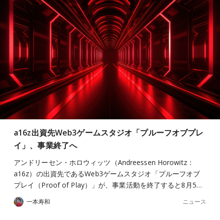
a16z出資先Web3ゲームスタジオ「プルーフオブプレ
イ」、事業終了へ
アンドリーセン・ホロウィッツ（Andreessen Horowitz：
a16z）の出資先であるWeb3ゲームスタジオ「プルーフオブ
プレイ（Proof of Play）」が、事業活動を終了すると8月5…
ニュース
一本寿和