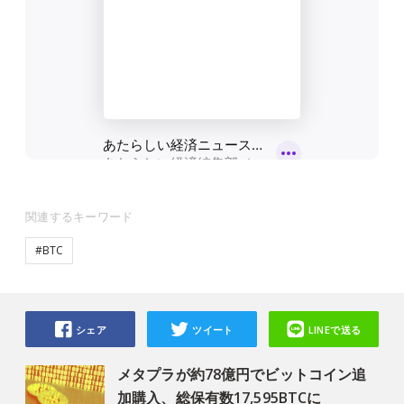
関連するキーワード
#BTC
シェア
ツイート
LINEで送る
メタプラが約78億円でビットコイン追
加購入、総保有数17,595BTCに