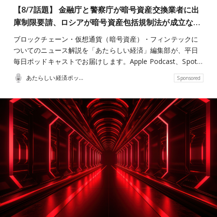
【8/7話題】 金融庁と警察庁が暗号資産交換業者に出
庫制限要請、ロシアが暗号資産包括規制法が成立な…
ブロックチェーン・仮想通貨（暗号資産）・フィンテックに
ついてのニュース解説を「あたらしい経済」編集部が、平日
毎日ポッドキャストでお届けします。Apple Podcast、Spot…
あたらしい経済ポッドキャスト
Sponsored