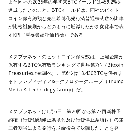
また同社の2025年の年初来BTCイールドは459.2%を
達成したとのこと。BTCイールドは、同社のビット
コイン保有総額と完全希薄化発行済普通株式数の比率
が比較対象期からどのように増減したかを変化率で表
すKPI（重要業績評価指標）である。
メタプラネットのビットコイン保有数は、上場企業が
保有するBTC保有数ランキングで世界第7位（Bitcoin
Treasuries.net調べ）。第6位は18,430BTCを保有す
るトランプメディア&テクノロジーグループ（Trump
Media & Technology Group）だ。
メタプラネットは6月6日、第20回から第22回新株予
約権（行使価額修正条項付及び行使停止条項付）の第
三者割当による発行を取締役会で決議したことを発