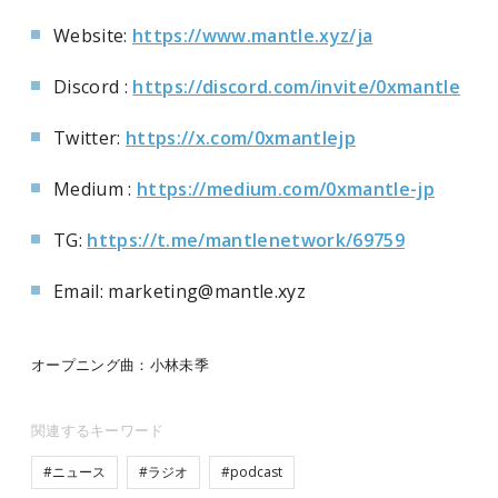
Website:
https://www.mantle.xyz/ja
Discord :
https://discord.com/invite/0xmantle
Twitter:
https://x.com/0xmantlejp
Medium :
https://medium.com/0xmantle-jp
TG:
https://t.me/mantlenetwork/69759
Email: marketing@mantle.xyz
オープニング曲：小林未季
関連するキーワード
#ニュース
#ラジオ
#podcast