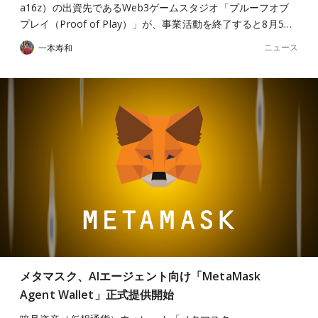
a16z）の出資先であるWeb3ゲームスタジオ「プルーフオブ
プレイ（Proof of Play）」が、事業活動を終了すると8月5…
ニュース
一本寿和
メタマスク、AIエージェント向け「MetaMask
Agent Wallet」正式提供開始