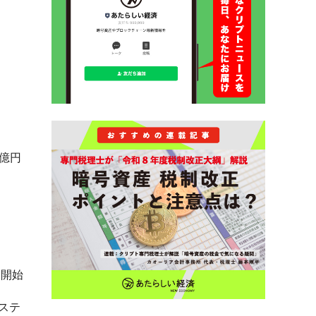
億円
供開始
ステ