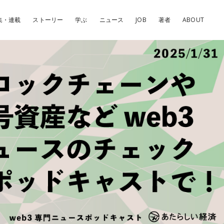
集・連載
ストーリー
学ぶ
ニュース
JOB
著者
ABOUT