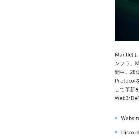
Mantl
ンフラ。Ma
開中。28億
Proto
して革新を
Web3/D
Websit
Discord