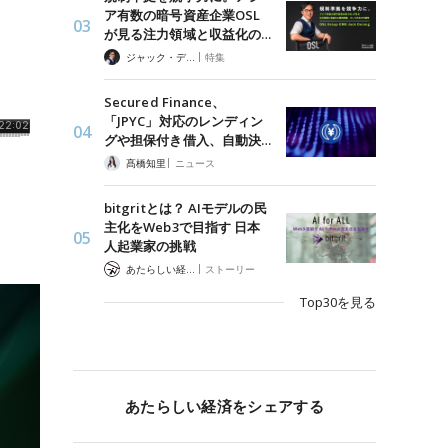
ア有数の暗号資産企業OSL
が見る注力領域と収益化の…
|
ジャック・デロン（Jack Derong）
特集
Secured Finance、
「JPYC」対応のレンディン
グや担保付き借入、自動決…
|
髙橋知里
ニュース
bitgritとは？ AIモデルの民
主化をWeb3で目指す 日本
人起業家の挑戦
|
あたらしい経済 編集部
ストーリー
Top30を見る
あたらしい経済をシェアする