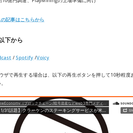
約10億円調達、PlayMiningの上場準備に向け
れの記事はこちらから
以下から
dcast
/
Spotify
/
Voicy
ラウザで再生する場合は、以下の再生ボタンを押して10秒程度
い。