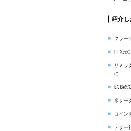
紹介し
クラー
FTX
リミッ
に
ECB
米サーク
コイン
テザー