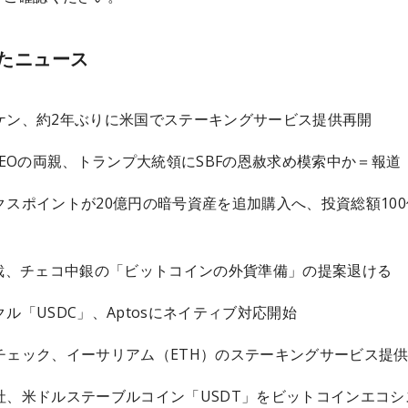
たニュース
ケン、約2年ぶりに米国でステーキングサービス提供再開
元CEOの両親、トランプ大統領にSBFの恩赦求め模索中か＝報道
クスポイントが20億円の暗号資産を追加購入へ、投資総額100
総裁、チェコ中銀の「ビットコインの外貨準備」の提案退ける
ル「USDC」、Aptosにネイティブ対応開始
チェック、イーサリアム（ETH）のステーキングサービス提
社、米ドルステーブルコイン「USDT」をビットコインエコシ