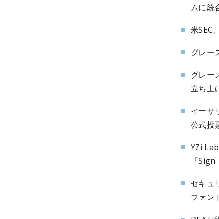
ムに統
米SE
グレース
グレー
立ち上
イーサ
公式投
YZi 
「Sig
セキュ
ファン