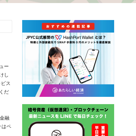
ュー
けし
ービス
くだ
金融
介はペ