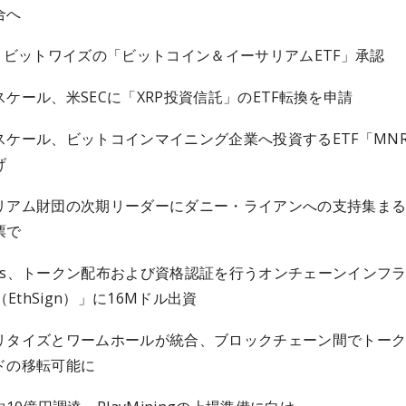
合へ
C、ビットワイズの「ビットコイン＆イーサリアムETF」承認
ケール、米SECに「XRP投資信託」のETF転換を申請
スケール、ビットコインマイニング企業へ投資するETF「MNR
げ
リアム財団の次期リーダーにダニー・ライアンへの支持集ま
票で
Labs、トークン配布および資格認証を行うオンチェーンインフ
n（EthSign）」に16Mドル出資
リタイズとワームホールが統合、ブロックチェーン間でトー
ドの移転可能に