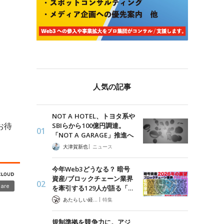
人気の記事
NOT A HOTEL、トヨタ系や
お待
SBIらから100億円調達。
「NOT A GARAGE」推進へ
|
大津賀新也
ニュース
今年Web3どうなる？ 暗号
資産/ブロックチェーン業界
を牽引する129人が語る「…
|
あたらしい経済 編集部
特集
規制準拠を競争力に。アジ