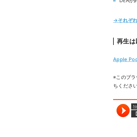
DEAが
→それぞ
再生は
Apple Po
※このブ
ちくださ