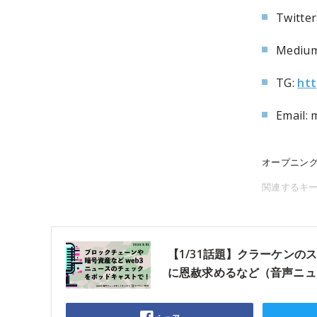
Twitter
Medium
TG:
htt
Email:
オープニン
関連するキ
【1/31話題】クラーケンの
に恩赦求めるなど（音声ニュ