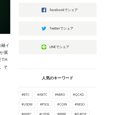
facebookでシェア
Twitterでシェア
金融イ
LINEでシェア
sが展
ETH
性、そ
人気のキーワード
#BTC
#ABTC
#NERO
#QCAD
#USDM
#PSOL
#COIN
#NESO
#NXPC
#USDB
#BBRL
#EUROP