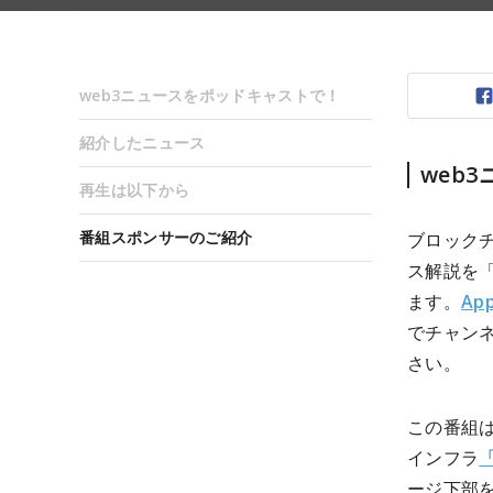
web3ニュースをポッドキャストで！
紹介したニュース
web
再生は以下から
番組スポンサーのご紹介
ブロック
ス解説を
ます。
App
でチャン
さい。
この番組
インフラ
「
ージ下部