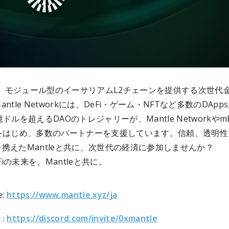
eは、モジュール型のイーサリアムL2チェーンを提供する次世代
ntle Networkには、DeFi・ゲーム・NFTなど多数のDApp
ドルを超えるDAOのトレジャリーが、Mantle Networkやm
colをはじめ、多数のパートナーを支援しています。信頼、透明
携えたMantleと共に、次世代の経済に参加しませんか？
eFiの未来を、Mantleと共に。
e:
https://www.mantle.xyz/ja
 :
https://discord.com/invite/0xmantle