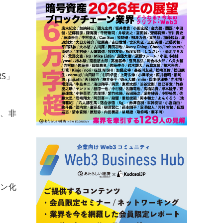
S」
る、非
ラ
クン化