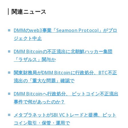
関連ニュース
DMMのweb3事業「Seamoon Protocol」がプロ
ジェクト中止
DMM Bitcoinの不正流出に北朝鮮ハッカー集団
「ラザルス」関与か
関東財務局がDMM Bitcoinに行政処分、BTC不正
流出の「重大な問題」確認で
DMM Bitcoinへ行政処分、 ビットコイン不正流出
事件で何があったのか？
メタプラネットがSBI VCトレードと提携、ビット
コイン取引・保管・運用で