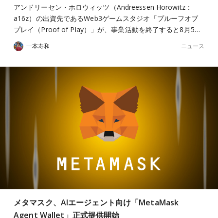
アンドリーセン・ホロウィッツ（Andreessen Horowitz：
a16z）の出資先であるWeb3ゲームスタジオ「プルーフオブ
プレイ（Proof of Play）」が、事業活動を終了すると8月5…
ニュース
一本寿和
メタマスク、AIエージェント向け「MetaMask
Agent Wallet」正式提供開始