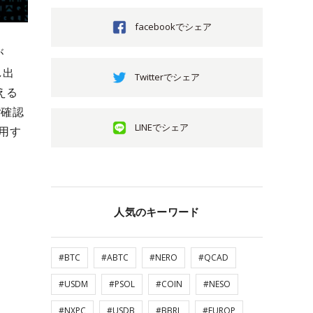
facebookでシェア
が
し出
Twitterでシェア
える
ご確認
LINEでシェア
利用す
人気のキーワード
#BTC
#ABTC
#NERO
#QCAD
#USDM
#PSOL
#COIN
#NESO
#NXPC
#USDB
#BBRL
#EUROP