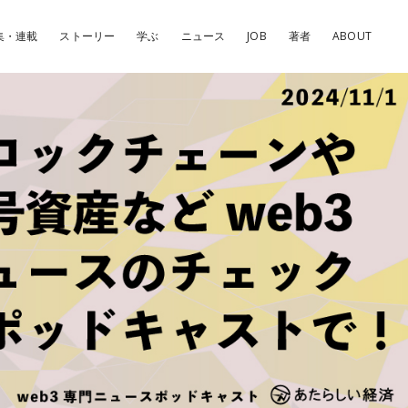
集・連載
ストーリー
学ぶ
ニュース
JOB
著者
ABOUT