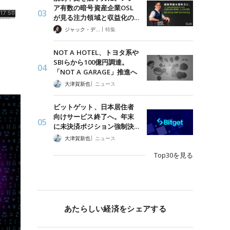
ア有数の暗号資産企業OSL
が見る注力領域と収益化の…
|
ジャック・デロン（Jack Derong）
特集
NOT A HOTEL、トヨタ系や
SBIらから100億円調達。
「NOT A GARAGE」推進へ
|
大津賀新也
ニュース
ビットゲット、日本居住者
向けサービス終了へ。年末
に未決済ポジション強制決…
|
大津賀新也
ニュース
Top30を見る
あたらしい経済をシェアする