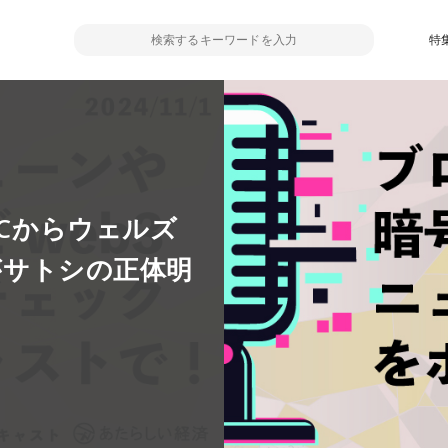
特
ECからウェルズ
Fがサトシの正体明