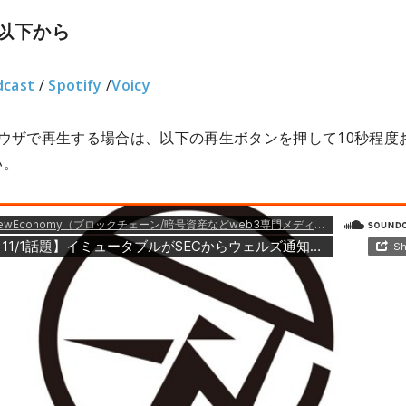
以下から
dcast
/
Spotify
/
Voicy
ラウザで再生する場合は、以下の再生ボタンを押して10秒程度
い。