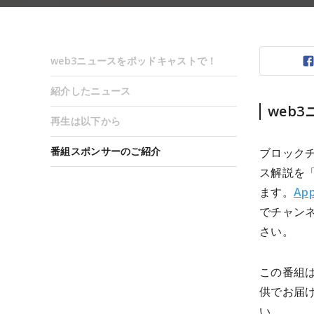
web3ニュースをポッドキャストで！
紹介したニュース
web
再生は以下から
番組スポンサーのご紹介
ブロック
ス解説を
ます。
App
でチャン
さい。
この番組は、
供でお届
い。