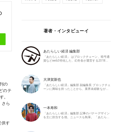
の
著者・インタビューイ
あたらしい経済 編集部
「あたらしい経済」 はブロックチェーン、暗号通
貨などweb3特化した、幻冬舎が運営する2018…
大津賀新也
創刊の
「あたらしい経済」編集部 副編集長 ブロックチェ
ーンに興味を持ったことから、業界未経験なが…
どのテ
ます。
。さら
一本寿和
「あたらしい経済」編集部 記事のバナーデザイン
を主に担当する他、ニュースも執筆。 「あたら…
提供す