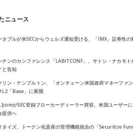
たニュース
ータブルが米SECからウェルズ通知受ける、「IMX」証券性の
ンチンのカンファレンス「LABITCONF」、サトシ・ナカモト
すと告知
クリン・テンプルトン、「オンチェーン米国政府マネーファ
L2「Base」に展開
to[.]comがSEC登録ブローカーディーラー買収、米国ユーザー
会提供へ
タイズ、トークン化資産の管理機能統合の「Securitize Fun