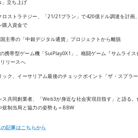
ces」立ち上げ
クロストラテジー、「21/21プラン」で420億ドル調達を計画
ン購入資金で
、中国主導の「中銀デジタル通貨」プロジェクトから離脱
応の携帯型ゲーム機「SuiPlay0X1」、格闘ゲーム『サムライス
』リリースへ
リック、イーサリアム最後のチェックポイント「ザ・スプラ
ンス共同創業者、「Web3が身近な社会実現目指す」と語る。
や規制当局と協力の姿勢も＝BBW
れの記事はこちらから