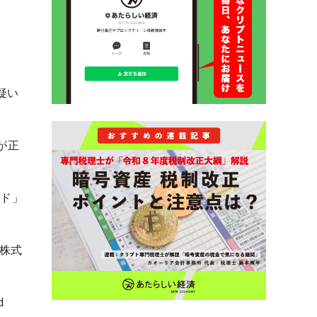
疑い
が正
ンド」
に株式
d