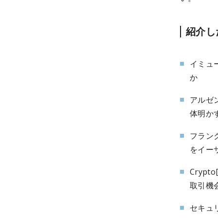
紹介し
イミュ
か
アルゼ
体明か
フラン
をイーサ
Cryp
取引機
セキュリ