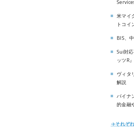
Servi
米マイ
トコイ
BIS
Sui対
ッツR
ヴィタ
解説
バイナ
的金融
→それぞ