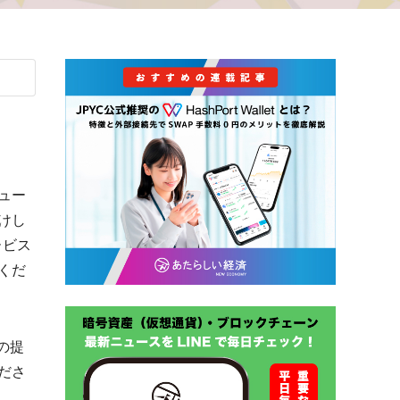
ュー
けし
ービス
くだ
の提
ださ