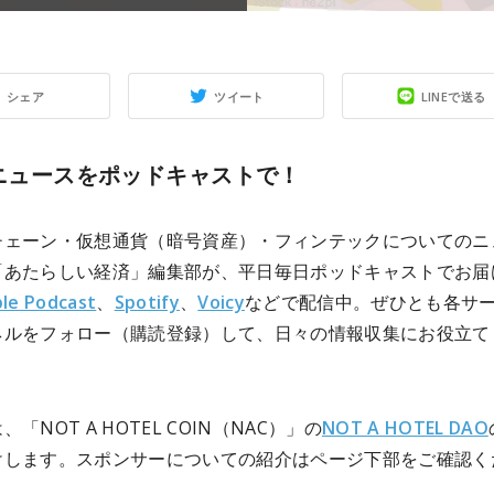
シェア
ツイート
LINEで送る
3ニュースをポッドキャストで！
チェーン・仮想通貨（暗号資産）・フィンテックについてのニ
「あたらしい経済」編集部が、平日毎日ポッドキャストでお届
le Podcast
、
Spotify
、
Voicy
などで配信中。ぜひとも各サ
ネルをフォロー（購読登録）して、日々の情報収集にお役立て
「NOT A HOTEL COIN（NAC）」の
NOT A HOTEL DAO
けします。スポンサーについての紹介はページ下部をご確認く