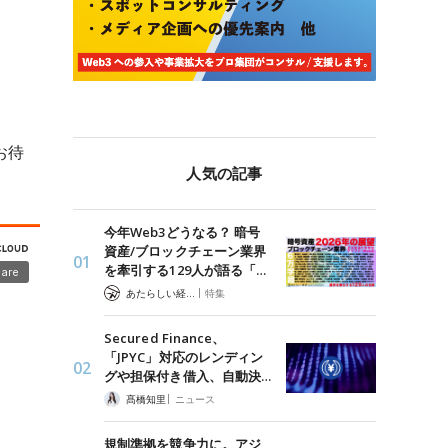
お待
人気の記事
今年Web3どうなる？ 暗号
資産/ブロックチェーン業界
を牽引する129人が語る「…
|
あたらしい経済 編集部
特集
Secured Finance、
「JPYC」対応のレンディン
グや担保付き借入、自動決…
|
髙橋知里
ニュース
規制準拠を競争力に。アジ