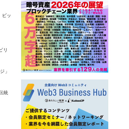
、ビッ
ピリ
ージ」
伝統