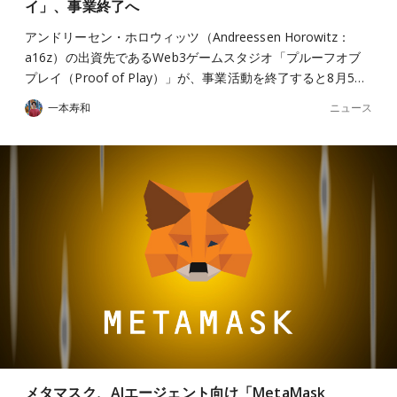
イ」、事業終了へ
アンドリーセン・ホロウィッツ（Andreessen Horowitz：
a16z）の出資先であるWeb3ゲームスタジオ「プルーフオブ
プレイ（Proof of Play）」が、事業活動を終了すると8月5…
ニュース
一本寿和
メタマスク、AIエージェント向け「MetaMask