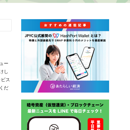
ュー
けし
ービス
くだ