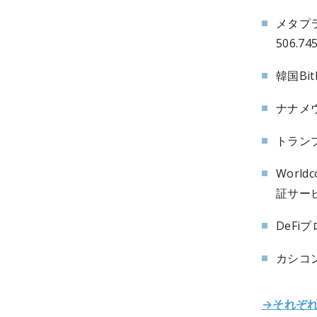
メタプ
506.7
韓国Bi
ナナメ
トラン
Worl
証サー
DeFi
カシコ
→それぞ