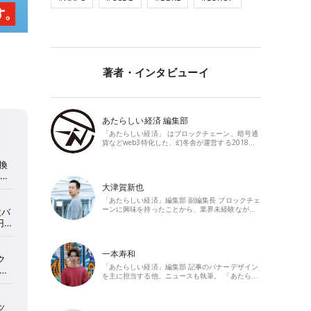
著者・インタビューイ
あたらしい経済 編集部
「あたらしい経済」 はブロックチェーン、暗号通
貨などweb3特化した、幻冬舎が運営する2018…
大津賀新也
「あたらしい経済」編集部 副編集長 ブロックチェ
ーンに興味を持ったことから、業界未経験なが…
一本寿和
「あたらしい経済」編集部 記事のバナーデザイン
を主に担当する他、ニュースも執筆。 「あたら…