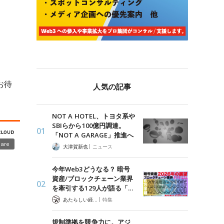
お待
人気の記事
NOT A HOTEL、トヨタ系や
SBIらから100億円調達。
「NOT A GARAGE」推進へ
|
大津賀新也
ニュース
今年Web3どうなる？ 暗号
資産/ブロックチェーン業界
を牽引する129人が語る「…
|
あたらしい経済 編集部
特集
規制準拠を競争力に。アジ