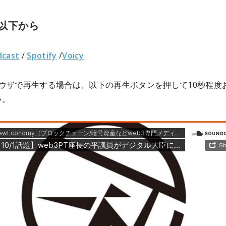
以下から
dcast
/
Spotify
/
Voicy
ラウザで再生する場合は、以下の再生ボタンを押して10秒程度
い。