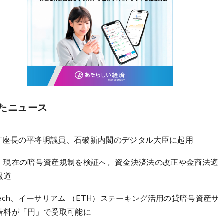
たニュース
3PT座長の平将明議員、石破新内閣のデジタル大臣に起用
、現在の暗号資産規制を検証へ。資金決済法の改正や金商法
報道
ertech、イーサリアム （ETH）ステーキング活用の貸暗号資産
借料が「円」で受取可能に