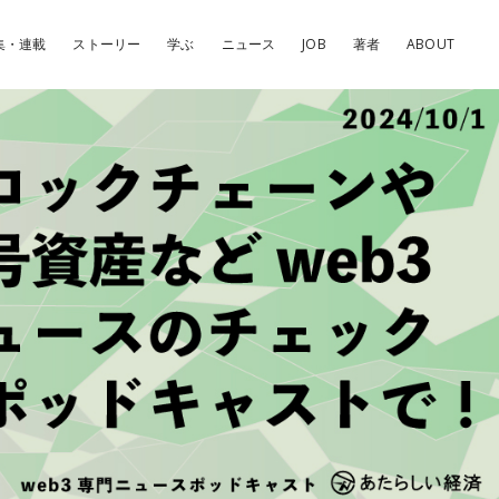
集・連載
ストーリー
学ぶ
ニュース
JOB
著者
ABOUT