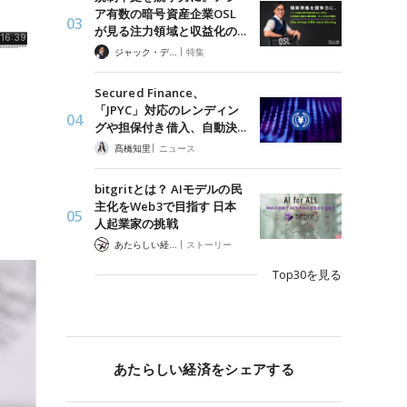
ア有数の暗号資産企業OSL
が見る注力領域と収益化の…
|
ジャック・デロン（Jack Derong）
特集
Secured Finance、
「JPYC」対応のレンディン
グや担保付き借入、自動決…
|
髙橋知里
ニュース
bitgritとは？ AIモデルの民
主化をWeb3で目指す 日本
人起業家の挑戦
|
あたらしい経済 編集部
ストーリー
Top30を見る
あたらしい経済をシェアする