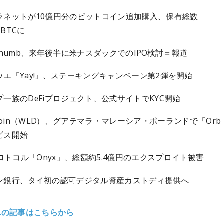
ラネットが10億円分のビットコイン追加購入、保有総数
45BTCに
thumb、来年後半に米ナスダックでのIPO検討＝報道
ウエ「Yay!」、ステーキングキャンペーン第2弾を開始
プ一族のDeFiプロジェクト、公式サイトでKYC開始
dcoin（WLD）、グアテマラ・マレーシア・ポーランドで「Or
ビス開始
プロトコル「Onyx」、総額約5.4億円のエクスプロイト被害
ン銀行、タイ初の認可デジタル資産カストディ提供へ
れの記事はこちらから