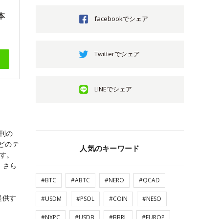
本
facebookでシェア
Twitterでシェア
LINEでシェア
創刊の
どのテ
人気のキーワード
ます。
。さら
#BTC
#ABTC
#NERO
#QCAD
提供す
#USDM
#PSOL
#COIN
#NESO
#NXPC
#USDB
#BBRL
#EUROP