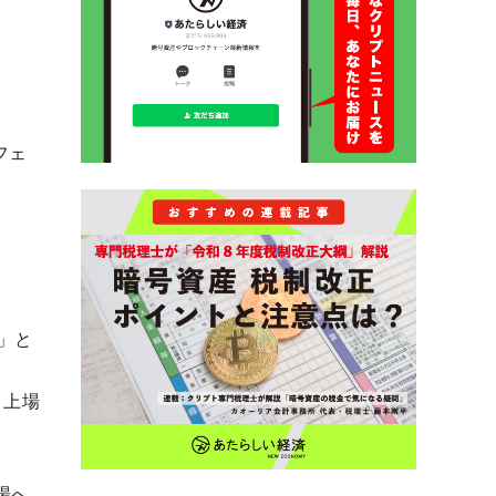
フェ
ド
」と
」上場
場へ