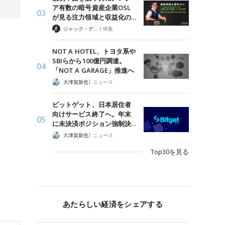
ア有数の暗号資産企業OSL
が見る注力領域と収益化の…
|
ジャック・デロン（Jack Derong）
特集
NOT A HOTEL、トヨタ系や
SBIらから100億円調達。
「NOT A GARAGE」推進へ
|
大津賀新也
ニュース
ビットゲット、日本居住者
向けサービス終了へ。年末
に未決済ポジション強制決…
|
大津賀新也
ニュース
Top30を見る
あたらしい経済をシェアする