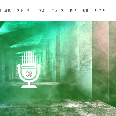
集・連載
ストーリー
学ぶ
ニュース
JOB
著者
ABOUT