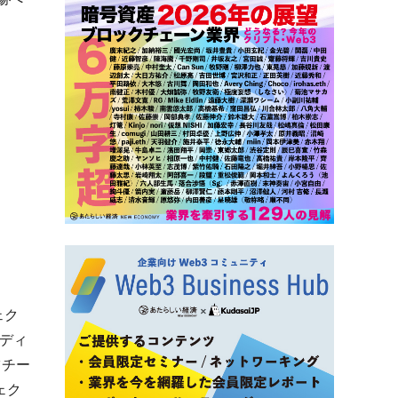
ェク
ディ
ツチー
ェク