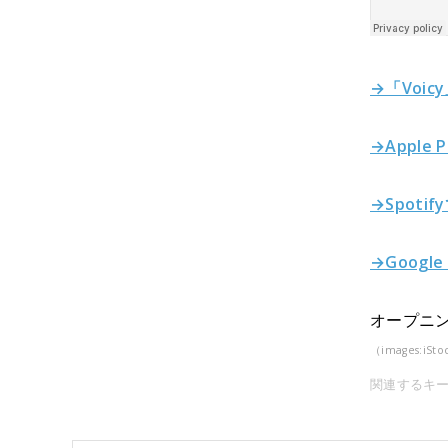
→「Voic
→Apple 
→Spoti
→Google
オープニン
（images:iSto
関連するキ