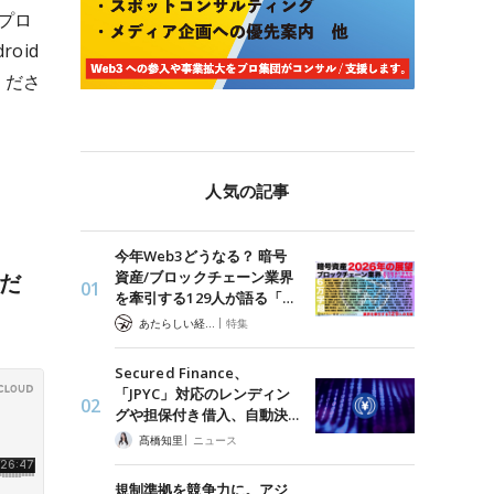
プロ
oid
くださ
人気の記事
今年Web3どうなる？ 暗号
資産/ブロックチェーン業界
くだ
を牽引する129人が語る「…
|
あたらしい経済 編集部
特集
Secured Finance、
「JPYC」対応のレンディン
グや担保付き借入、自動決…
|
髙橋知里
ニュース
規制準拠を競争力に。アジ