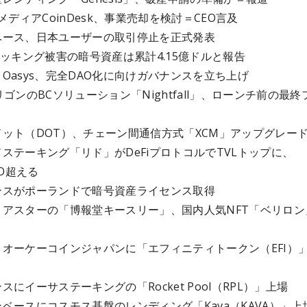
3メディアCoinDesk、事業売却を検討＝CEO言及
ベース、日本ユーザーの取引停止を正式発表
ハッキング被害の暗号資産は累計4.15億ドルと報告
Oasys、完全DAO化に向けガバナンスを立ち上げ
リゴンのBCソリューション「Nightfall」、ローンチ前の最終
ット（DOT）、チェーン間通信方式「XCM」アップグレー
ステーキング「リド」がDeFiプロトコルでTVLトップに、
AO超える
ンスがポーランドで暗号資産ライセンス取得
とアスターの「博報堂キースリー」、国内人気NFT「ベリロン
、オーケーコインジャパンに「エフィニティトークン（EFI）
スにイーサステーキングの「Rocket Pool（RPL）」上場
ベースにコスモス基盤のレンディング「Kava（KAVA）」上