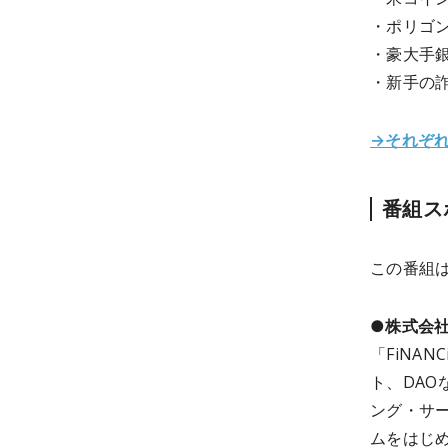
・ポリゴン
・豪大手銀
・新手の
→それぞ
番組ス
この番組
●株式会
「FiNA
ト、DA
ング・サ
ムをはじ