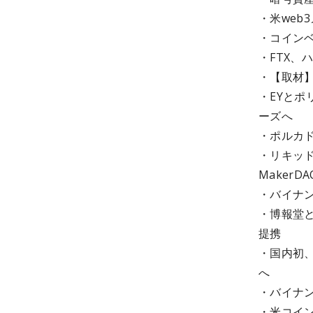
・米web
・コイン
・FTX、
・【取材】
・EYとポ
ーズへ
・ポルカド
・リキッド
MakerD
・バイナ
・博報堂
提携
・国内初
へ
・バイナン
・米コイン