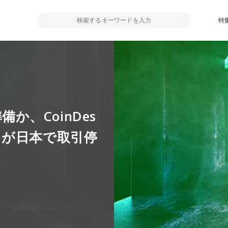
特
備か、CoinDes
スが日本で取引停