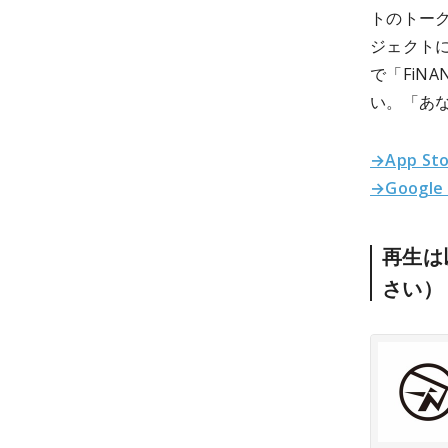
トのトー
ジェクトに
で「FiN
い。「あな
→App St
→Google
再生は
さい）