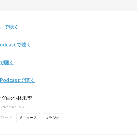
y」で聴く
Podcastで聴く
fyで聴く
 Podcastで聴く
グ曲:小林未季
ck/ivanmollov）
ーワード
#ニュース
#ラジオ