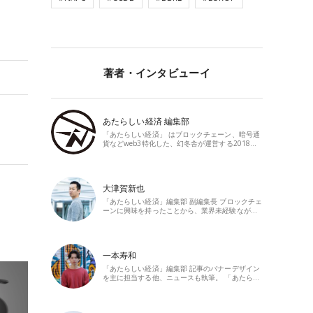
著者・インタビューイ
あたらしい経済 編集部
「あたらしい経済」 はブロックチェーン、暗号通
貨などweb3特化した、幻冬舎が運営する2018…
大津賀新也
「あたらしい経済」編集部 副編集長 ブロックチェ
ーンに興味を持ったことから、業界未経験なが…
一本寿和
「あたらしい経済」編集部 記事のバナーデザイン
を主に担当する他、ニュースも執筆。 「あたら…