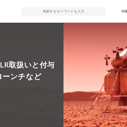
特
がFLR取扱いと付与
ローンチなど