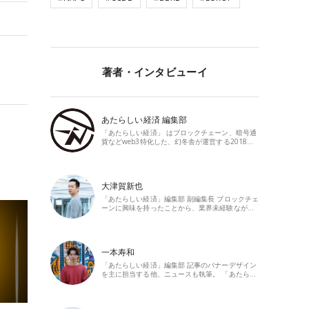
著者・インタビューイ
あたらしい経済 編集部
「あたらしい経済」 はブロックチェーン、暗号通
貨などweb3特化した、幻冬舎が運営する2018…
大津賀新也
「あたらしい経済」編集部 副編集長 ブロックチェ
ーンに興味を持ったことから、業界未経験なが…
一本寿和
「あたらしい経済」編集部 記事のバナーデザイン
を主に担当する他、ニュースも執筆。 「あたら…