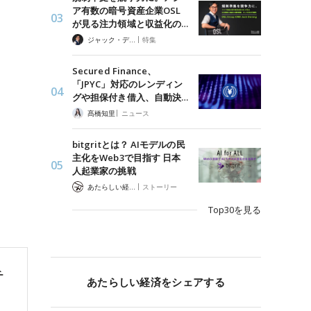
ア有数の暗号資産企業OSL
が見る注力領域と収益化の…
|
ジャック・デロン（Jack Derong）
特集
Secured Finance、
「JPYC」対応のレンディン
グや担保付き借入、自動決…
|
髙橋知里
ニュース
bitgritとは？ AIモデルの民
主化をWeb3で目指す 日本
人起業家の挑戦
|
あたらしい経済 編集部
ストーリー
Top30を見る
チ
あたらしい経済をシェアする