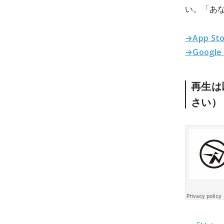
い。「あな
→App St
→Google
再生は
さい）