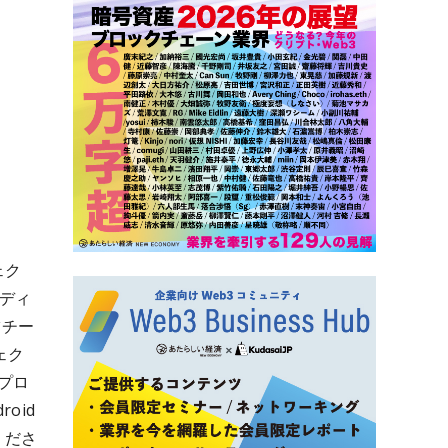
ェク
ディ
ツチー
ェク
プロ
oid
くださ