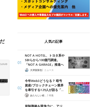
くだ
人気の記事
NOT A HOTEL、トヨタ系や
SBIらから100億円調達。
「NOT A GARAGE」推進へ
|
大津賀新也
ニュース
今年Web3どうなる？ 暗号
資産/ブロックチェーン業界
を牽引する129人が語る「…
|
あたらしい経済 編集部
特集
規制準拠を競争力に。アジ