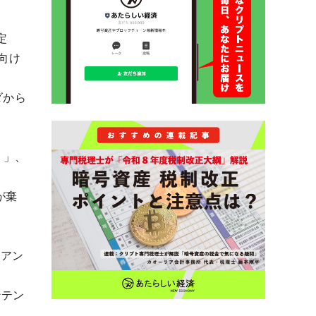
定
向け
ダから
）」、
が棄
イアン
ンテン