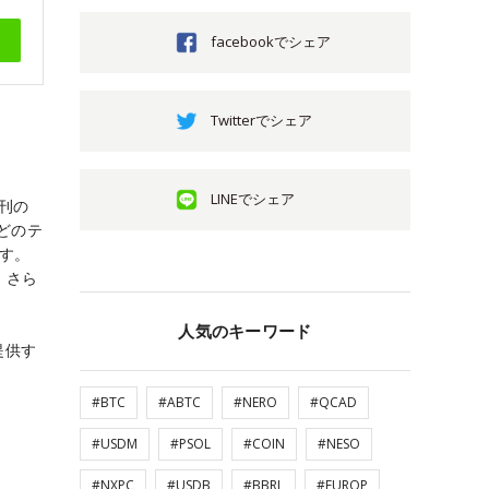
facebookでシェア
Twitterでシェア
LINEでシェア
創刊の
どのテ
ます。
。さら
人気のキーワード
提供す
#BTC
#ABTC
#NERO
#QCAD
#USDM
#PSOL
#COIN
#NESO
#NXPC
#USDB
#BBRL
#EUROP