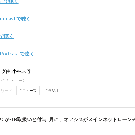
y」で聴く
Podcastで聴く
fyで聴く
 Podcastで聴く
グ曲:小林未季
ck/3DSculptor）
ーワード
#ニュース
#ラジオ
・SBIVCがFLR取扱いと付与1月に、オアシスがメインネットローン