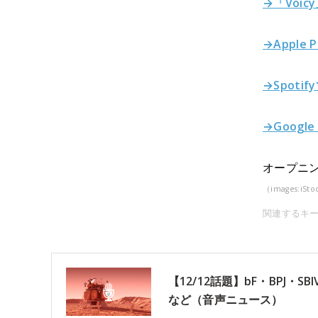
→「Voic
→Apple 
→Spoti
→Google
オープニン
（images:iSto
関連するキ
【12/12話題】bF・BPJ
など（音声ニュース）