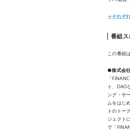
→それぞ
番組ス
この番組
●株式会
「FiNA
ト、DA
ング・サ
ムをはじ
トのトー
ジェクトに
で「FiN