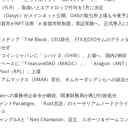
rks（FLR）」取扱いとエアドロップ付与を1月に決定
（Oasys）がメインネット公開、OASの取引所上場も今夜予
賀市がNFT活用「e-加賀市民制度」実証実験へ、正式導入に
と
メディア「The Block」CEO辞任、FTX元CEOサムのアラメ
示せず
コインジャパンに「シバイヌ（SHIB）」上場へ、国内2例目
ースに「TreasureDAO（MAGIC）」、「Aragon（ANT
 Pool（RPL）」上場
リアムマックス（EMAX）宣伝、キムカーダシアンらへの訴訟
Japanへの業務停止命令が継続、関東財務局が再び行政処分
ファンドParadigm、「Rust言語」のイーサリアムノードクラ
ース
ジャングルXと「Neo Champion」設立、スポーツ＆ゲームコ
へ