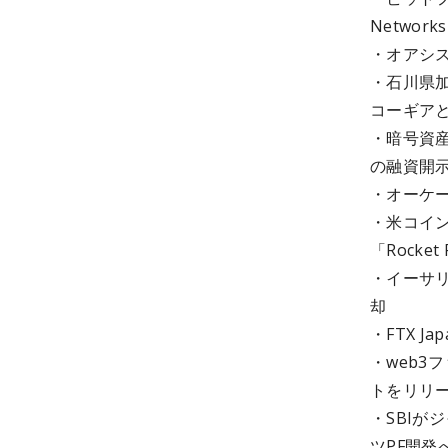
Netwo
・オアシス
・石川県加
コーギア
・暗号資産
の融資開
・オーケー
・米コインベ
「Rocket
・イーサ
却
・FTX 
・web3
トをリリ
・SBIが
ツPF開発