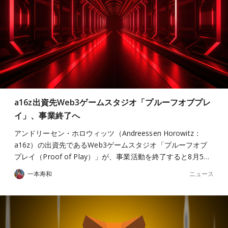
a16z出資先Web3ゲームスタジオ「プルーフオブプレ
イ」、事業終了へ
アンドリーセン・ホロウィッツ（Andreessen Horowitz：
a16z）の出資先であるWeb3ゲームスタジオ「プルーフオブ
プレイ（Proof of Play）」が、事業活動を終了すると8月5…
ニュース
一本寿和