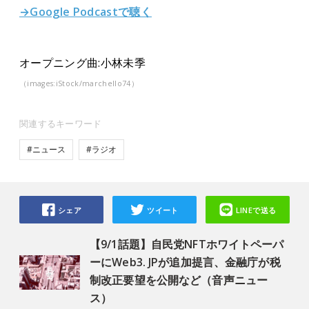
→Google Podcastで聴く
オープニング曲:小林未季
（images:iStock/marchello74）
関連するキーワード
#ニュース
#ラジオ
シェア
ツイート
LINEで送る
【9/1話題】自民党NFTホワイトペーパ
ーにWeb3. JPが追加提言、金融庁が税
制改正要望を公開など（音声ニュー
ス）