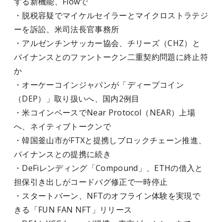
する新機能、Flowで
・脱税容疑でマイケルセイラーとマイクロストラテジ
ーを訴訟、米司法長官事務所
・アルゼンチンサッカー協会、チリーズ（CHZ）と
バイナンスとのファントークン二重契約問題に終止符
か
・オーケーコインジャパンが「ディープコイン
（DEP）」取り扱いへ、国内2例目
・米コインベースでNear Protocol（NEAR）上場
へ、ネイティブトークンで
・韓国釜山市がFTXと提携しブロックチェーン推進、
バイナンスとの提携に続き
・DeFiレンディング「Compound」、ETHの借入と
担保引き出しがコードバグ修正で一時停止
・スタートバーン、NFTのオフライン体験を実現で
きる「FUN FAN NFT」リリース