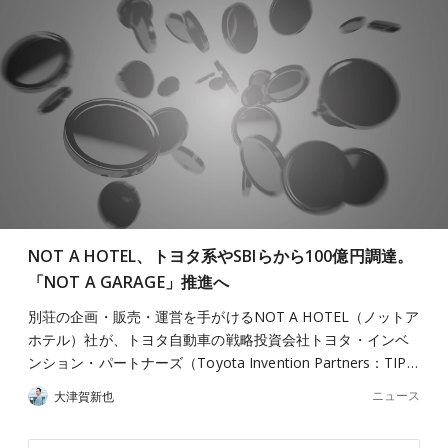
NOT A HOTEL、トヨタ系やSBIらから100億円調達。
「NOT A GARAGE」推進へ
別荘の企画・販売・運営を手がけるNOT A HOTEL（ノットア
ホテル）社が、トヨタ自動車の戦略投資会社トヨタ・インベ
ンション・パートナーズ（Toyota Invention Partners：TIP…
ニュース
大津賀新也