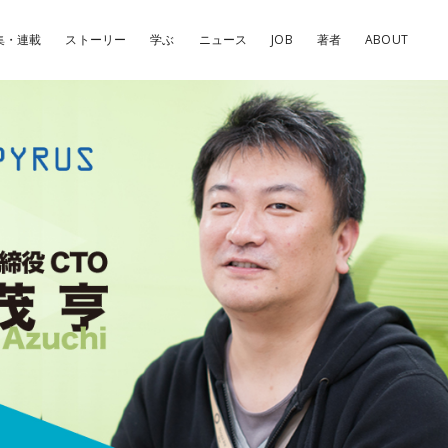
集・連載
ストーリー
学ぶ
ニュース
JOB
著者
ABOUT