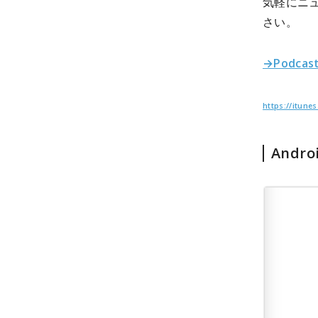
気軽にニ
さい。
→Podca
https://itun
Andr