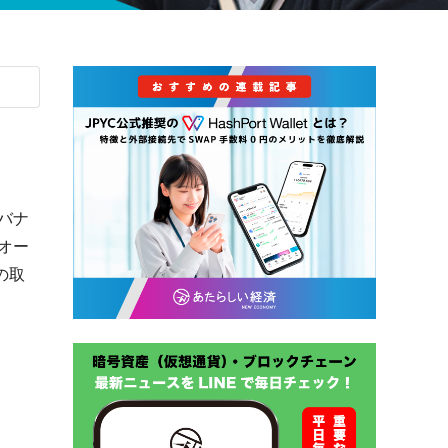
」
バナ
オー
の取