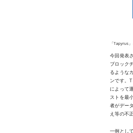
「Tapyrus
今回発表さ
ブロック
るようなガ
ンです。T
によって
ストを最
者がデー
え等の不
一例とし