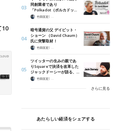
同創業者であり
「Polkadot（ポルカドッ…
|
竹田匡宏
ポッドキャスト・インタビュー
10
暗号通貨の父 デイビット・
ショーン （David Chaum）
氏に突撃取材！
|
竹田匡宏
ポッドキャスト・インタビュー
ツイッターの生みの親であ
りSquareで決済を改革した
ジャックドーシーが語る、…
|
竹田匡宏
ポッドキャスト・インタビュー
さらに見る
あたらしい経済をシェアする