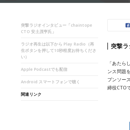
突撃ラジオインタビュー「chaintope
CTO 安土茂亨氏」
ラジオ再生は以下から Play Radio（再
突撃ラジ
生ボタンを押して10秒程度お待ちくださ
い）
「あたら
Apple Podcastでも配信
ンス問題
プンソース
Android スマートフォンで聴く
締役CT
関連リンク