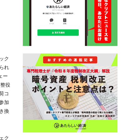
ック
られ
ェー
調整役
荷コ
参加
き換
ェク