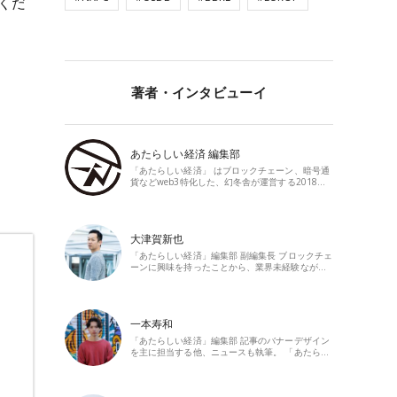
くだ
著者・インタビューイ
あたらしい経済 編集部
「あたらしい経済」 はブロックチェーン、暗号通
貨などweb3特化した、幻冬舎が運営する2018…
大津賀新也
「あたらしい経済」編集部 副編集長 ブロックチェ
ーンに興味を持ったことから、業界未経験なが…
一本寿和
「あたらしい経済」編集部 記事のバナーデザイン
を主に担当する他、ニュースも執筆。 「あたら…