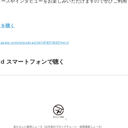
ュースやインタビューをお楽しみいただけますのでぜひご利用
stを聴く
es.apple.com/jp/podcast/id1418374342?mt=2
oid スマートフォンで聴く