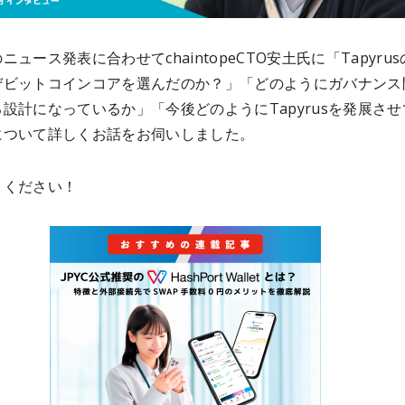
ニュース発表に合わせてchaintopeCTO安土氏に「
Tapyru
ぜビットコインコアを選んだのか？」「どのようにガバナンス
る設計になっているか」「今後どのように
Tapyrusを発展さ
について詳しくお話をお伺いしました。
きください！