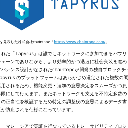
」を発表した株式会社chaintope「
https://www.chaintope.com/
」
れた「Tapyrus」は誰でもネットワークに参加できるパブリ
チェーンでありながら、より効率的かつ迅速に社会実装を進め
バナンス設計がなされたchaintopeが開発の独自ブロックチ
apyrus のプラットフォームはあらかじめ選定された複数の
運用されるため、機能変更・追加の意思決定をスムーズかつ負
小限にして行えます。またネットワークを支える不特定多数の
タの正当性を検証するため特定の調整役の意思によるデータ書
正が防止される仕様になっています。
て、マレーシアで実証を行なっているトレーサビリティプロジ