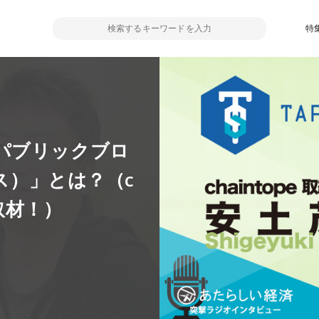
特
パブリックブロ
ルス）」とは？（c
撃取材！）