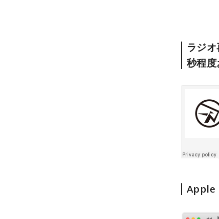
ラジオ再
秒程度
Appl