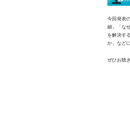
今回発表の
細
」「な
を解決す
か
」など
ぜひお聴