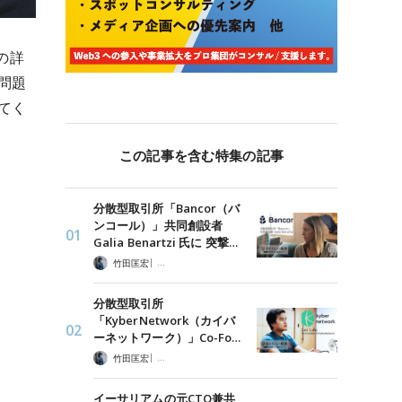
sの詳
問題
せてく
この記事を含む特集の記事
分散型取引所「Bancor（バ
ンコール）」共同創設者
Galia Benartzi 氏に 突撃…
|
竹田匡宏
ポッドキャスト・インタビュー
分散型取引所
「KyberNetwork（カイバ
ーネットワーク）」Co-Fo…
|
竹田匡宏
ポッドキャスト・インタビュー
イーサリアムの元CTO兼共