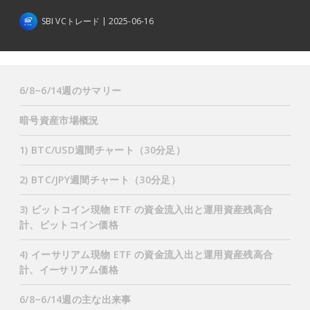
SBI VCトレード
2025-06-16
6/8~6/14週のサマリー
暗号資産市場概況
1) BTC/USD週間チャート（30分足）
2) BTC/JPY週間チャート（30分足）
3) ビットコイン現物 ETF の資金流入出と運用資産残高合
計、ビットコイン価格
4) イーサリアム現物 ETF の資金流入出と運用資産残高合
計、イーサリアム価格
6/8~6/14週の主な出来事