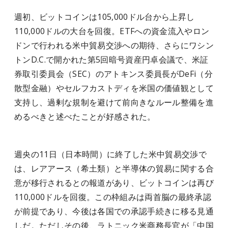
週初、ビットコインは105,000ドル台から上昇し
110,000ドルの大台を回復。ETFへの資金流入やロン
ドンで行われる米中貿易交渉への期待、さらにワシン
トンD.C.で開かれた第5回暗号資産円卓会議で、米証
券取引委員会（SEC）のアトキンス委員長がDeFi（分
散型金融）やセルフカストディを米国の価値観として
支持し、過剰な規制を避けて前向きなルール整備を進
めるべきと述べたことが好感された。
週央の11日（日本時間）に終了した米中貿易交渉で
は、レアアース（希土類）と半導体の貿易に関する合
意が移行されるとの報道があり、ビットコインは再び
110,000ドルを回復。この枠組みは両首脳の最終承認
が前提であり、今後は各国での承認手続きに移る見通
しだ。ただしその後、ラトニック米商務長官が「中国