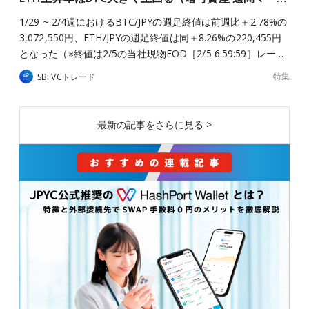
1/29 ~ 2/4週におけるBTC/JPYの週足終値は前週比＋2.78%の
3,072,550円、ETH/JPYの週足終値は同＋8.26%の220,455円
となった（※終値は2/5の当社現物EOD［2/5 6:59:59］レー…
特集
SBI VCトレード
最新の記事をさらに見る >