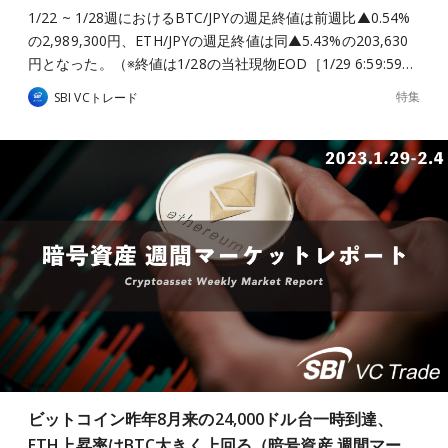
1/22 ~ 1/28週におけるBTC/JPYの週足終値は前週比▲0.54%
の2,989,300円、ETH/JPYの週足終値は同▲5.43%の203,630
円となった。（※終値は1/28の当社現物EOD［1/29 6:59:59…
特集
SBI VCトレード
ビットコイン昨年8月来の24,000ドル台一時到達、
ETH上昇率はBTC大きく上回る（暗号資産 週間マー…