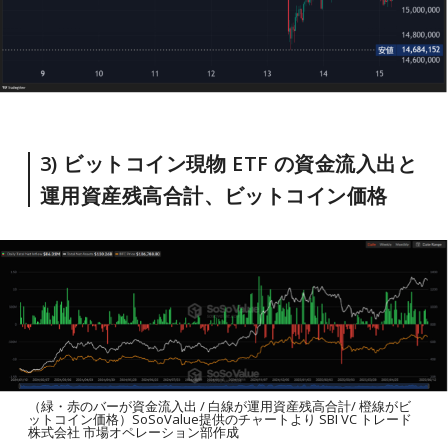
3) ビットコイン現物 ETF の資金流入出と
運用資産残高合計、ビットコイン価格
（緑・赤のバーが資金流入出 / 白線が運用資産残高合計/ 橙線がビ
ットコイン価格）SoSoValue提供のチャートより SBI VC トレード
株式会社 市場オペレーション部作成