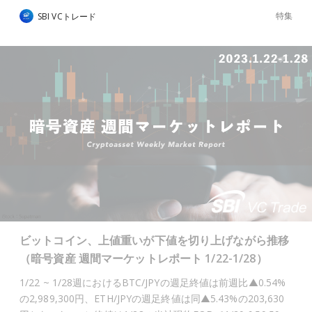
特集
SBI VCトレード
ビットコイン、上値重いが下値を切り上げながら推移
（暗号資産 週間マーケットレポート 1/22-1/28）
1/22 ~ 1/28週におけるBTC/JPYの週足終値は前週比▲0.54%
の2,989,300円、ETH/JPYの週足終値は同▲5.43%の203,630