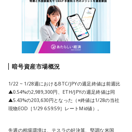
暗号資産市場概況
1/22 ~ 1/28
週における
BTC/JPY
の週足終値は前週比
▲
0.54%
の
2,989,300
円、
ETH/JPY
の週足終値は同
▲
5.43%
の
203,630
円となった（※終値は1/28の当社
現物EOD［1/29 6:59:59］レートMid値）。
先週の相場環境は、テスラの好決算、堅調な米国