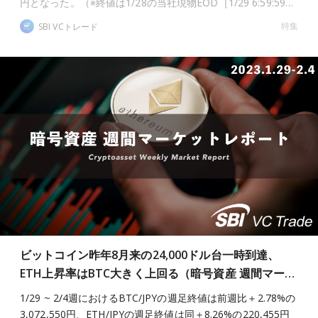
円となった。（※終値は1/28の当社現物EOD［1/29 6:59:59…
特集
SBI VCトレード
ビットコイン昨年8月来の24,000ドル台一時到達、
ETH上昇率はBTC大きく上回る（暗号資産 週間マー…
1/29 ~ 2/4週におけるBTC/JPYの週足終値は前週比＋2.78%の
3,072,550円、ETH/JPYの週足終値は同＋8.26%の220,455円