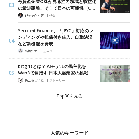
号資産企業OSLが見る注力領域と収益化
の最短距離、そして日本の可能性（O…
|
ジャック・デロン（Jack Derong）
特集
Secured Finance、「JPYC」対応のレ
ンディングや担保付き借入、自動決済
など新機能を発表
|
髙橋知里
ニュース
bitgritとは？ AIモデルの民主化を
Web3で目指す 日本人起業家の挑戦
|
あたらしい経済 編集部
ストーリー
Top30を見る
人気のキーワード