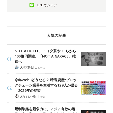
LINEでシェア
人気の記事
NOT A HOTEL、トヨタ系やSBIらから
100億円調達。「NOT A GARAGE」推
進へ
|
大津賀新也
ニュース
今年Web3どうなる？ 暗号資産/ブロッ
クチェーン業界を牽引する129人が語る
「2026年の展望」
|
あたらしい経済 編集部
特集
規制準拠を競争力に。アジア有数の暗