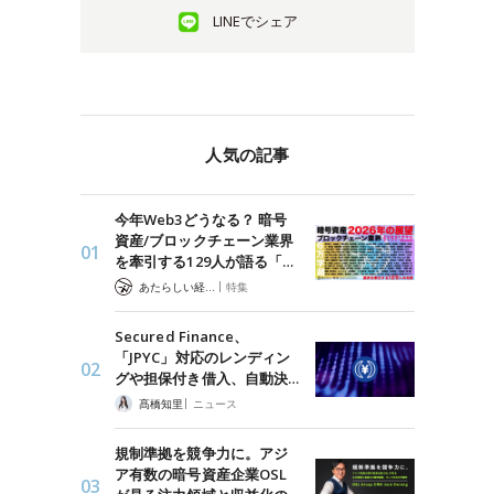
LINEでシェア
人気の記事
今年Web3どうなる？ 暗号
資産/ブロックチェーン業界
を牽引する129人が語る「…
|
あたらしい経済 編集部
特集
Secured Finance、
「JPYC」対応のレンディン
グや担保付き借入、自動決…
|
髙橋知里
ニュース
規制準拠を競争力に。アジ
ア有数の暗号資産企業OSL