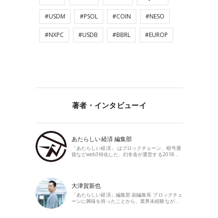
#USDM
#PSOL
#COIN
#NESO
#NXPC
#USDB
#BBRL
#EUROP
著者・インタビューイ
あたらしい経済 編集部
「あたらしい経済」 はブロックチェーン、暗号通
貨などweb3特化した、幻冬舎が運営する2018…
大津賀新也
「あたらしい経済」編集部 副編集長 ブロックチェ
ーンに興味を持ったことから、業界未経験なが…