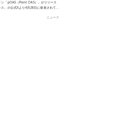
「pOAS（Point OAS）」がリリース
ス」の公式Xより4月28日に発表されて…
ニュース