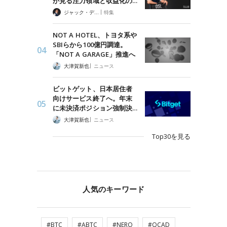
が見る注力領域と収益化の…
|
ジャック・デロン（Jack Derong）
特集
NOT A HOTEL、トヨタ系や
SBIらから100億円調達。
「NOT A GARAGE」推進へ
|
大津賀新也
ニュース
ビットゲット、日本居住者
向けサービス終了へ。年末
に未決済ポジション強制決…
|
大津賀新也
ニュース
Top30を見る
人気のキーワード
#BTC
#ABTC
#NERO
#QCAD