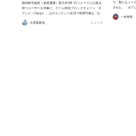
で、新たなトークン
国内暗号資産（仮想通貨）取引所SBI VCトレードに口座を
された。「オアシ
持つユーザーを対象に、ゲーム特化ブロックチェーン「オ
アシス（Oasys）」上のコンテンツ決済で利用可能な「p…
一本寿和
大津賀新也
ニュース