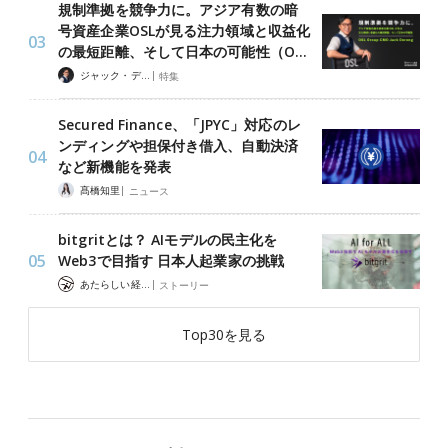
規制準拠を競争力に。アジア有数の暗
号資産企業OSLが見る注力領域と収益化
の最短距離、そして日本の可能性（O…
|
ジャック・デロン（Jack Derong）
特集
Secured Finance、「JPYC」対応のレ
ンディングや担保付き借入、自動決済
など新機能を発表
|
髙橋知里
ニュース
bitgritとは？ AIモデルの民主化を
Web3で目指す 日本人起業家の挑戦
|
あたらしい経済 編集部
ストーリー
Top30を見る