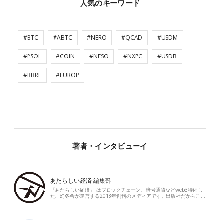
人気のキーワード
#BTC
#ABTC
#NERO
#QCAD
#USDM
#PSOL
#COIN
#NESO
#NXPC
#USDB
#BBRL
#EUROP
著者・インタビューイ
あたらしい経済 編集部
「あたらしい経済」 はブロックチェーン、暗号通貨などweb3特化し
た、幻冬舎が運営する2018年創刊のメディアです。出版社だからこ…