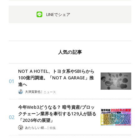
LINEでシェア
人気の記事
NOT A HOTEL、トヨタ系やSBIらから
100億円調達。「NOT A GARAGE」推
進へ
|
大津賀新也
ニュース
今年Web3どうなる？ 暗号資産/ブロッ
クチェーン業界を牽引する129人が語る
「2026年の展望」
|
あたらしい経済 編集部
特集