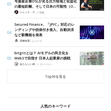
号資産企業OSLが見る注力領域と収益化
の最短距離、そして日本の可能性（O…
|
ジャック・デロン（Jack Derong）
特集
Secured Finance、「JPYC」対応のレ
ンディングや担保付き借入、自動決済
など新機能を発表
|
髙橋知里
ニュース
bitgritとは？ AIモデルの民主化を
Web3で目指す 日本人起業家の挑戦
|
あたらしい経済 編集部
ストーリー
Top30を見る
人気のキーワード