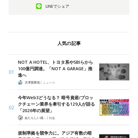
LINEでシェア
人気の記事
NOT A HOTEL、トヨタ系やSBIらから
100億円調達。「NOT A GARAGE」推
進へ
|
大津賀新也
ニュース
今年Web3どうなる？ 暗号資産/ブロッ
クチェーン業界を牽引する129人が語る
「2026年の展望」
|
あたらしい経済 編集部
特集
規制準拠を競争力に。アジア有数の暗