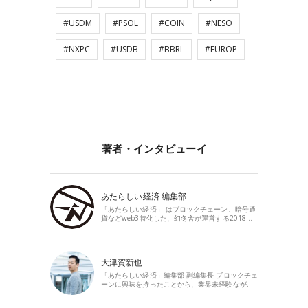
#USDM
#PSOL
#COIN
#NESO
#NXPC
#USDB
#BBRL
#EUROP
著者・インタビューイ
あたらしい経済 編集部
「あたらしい経済」 はブロックチェーン、暗号通
貨などweb3特化した、幻冬舎が運営する2018…
大津賀新也
「あたらしい経済」編集部 副編集長 ブロックチェ
ーンに興味を持ったことから、業界未経験なが…