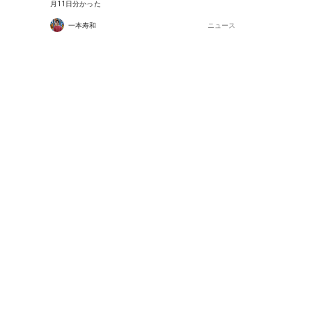
月11日分かった
一本寿和
ニュース