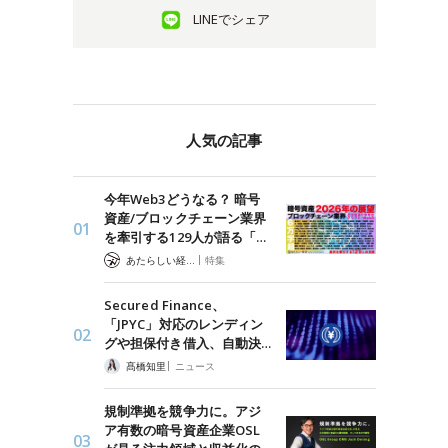
LINEでシェア
人気の記事
今年Web3どうなる？ 暗号
資産/ブロックチェーン業界
を牽引する129人が語る「…
|
あたらしい経済 編集部
特集
Secured Finance、
「JPYC」対応のレンディン
グや担保付き借入、自動決…
|
髙橋知里
ニュース
規制準拠を競争力に。アジ
ア有数の暗号資産企業OSL