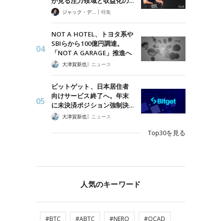
が見る注力領域と収益化の…
|
ジャック・デロン（Jack Derong）
特集
NOT A HOTEL、トヨタ系や
SBIらから100億円調達。
「NOT A GARAGE」推進へ
|
大津賀新也
ニュース
ビットゲット、日本居住者
向けサービス終了へ。年末
に未決済ポジション強制決…
|
大津賀新也
ニュース
Top30を見る
人気のキーワード
#BTC
#ABTC
#NERO
#QCAD