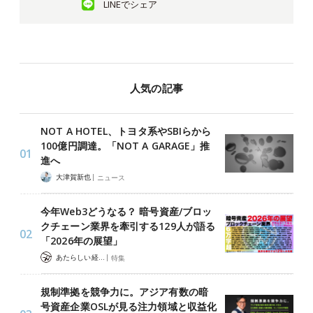
LINEでシェア
人気の記事
NOT A HOTEL、トヨタ系やSBIらから
100億円調達。「NOT A GARAGE」推
進へ
|
大津賀新也
ニュース
今年Web3どうなる？ 暗号資産/ブロッ
クチェーン業界を牽引する129人が語る
「2026年の展望」
|
あたらしい経済 編集部
特集
規制準拠を競争力に。アジア有数の暗
号資産企業OSLが見る注力領域と収益化