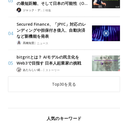
の最短距離、そして日本の可能性（O…
|
ジャック・デロン（Jack Derong）
特集
Secured Finance、「JPYC」対応のレ
ンディングや担保付き借入、自動決済
など新機能を発表
|
髙橋知里
ニュース
bitgritとは？ AIモデルの民主化を
Web3で目指す 日本人起業家の挑戦
|
あたらしい経済 編集部
ストーリー
Top30を見る
人気のキーワード