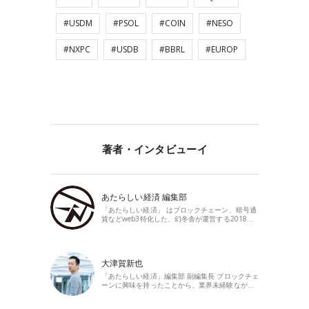
#USDM
#PSOL
#COIN
#NESO
#NXPC
#USDB
#BBRL
#EUROP
著者・インタビューイ
あたらしい経済 編集部
「あたらしい経済」 はブロックチェーン、暗号通
貨などweb3特化した、幻冬舎が運営する2018…
大津賀新也
「あたらしい経済」編集部 副編集長 ブロックチェ
ーンに興味を持ったことから、業界未経験なが…