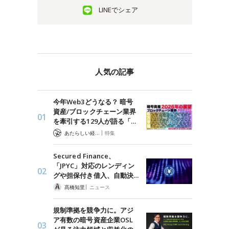
LINEでシェア
人気の記事
今年Web3どうなる？ 暗号
資産/ブロックチェーン業界
を牽引する129人が語る「…
|
あたらしい経済 編集部
特集
Secured Finance、
「JPYC」対応のレンディン
グや担保付き借入、自動決…
|
髙橋知里
ニュース
規制準拠を競争力に。アジ
ア有数の暗号資産企業OSL