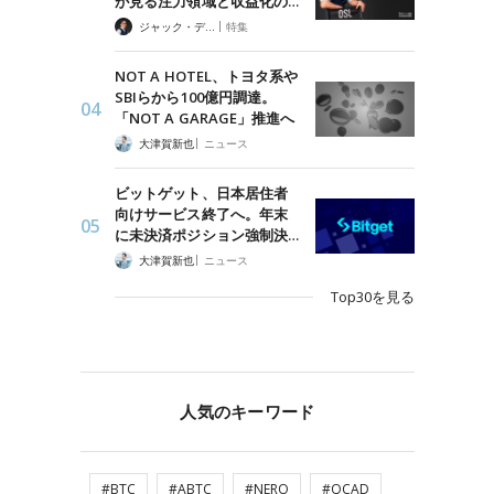
が見る注力領域と収益化の…
|
ジャック・デロン（Jack Derong）
特集
NOT A HOTEL、トヨタ系や
SBIらから100億円調達。
「NOT A GARAGE」推進へ
|
大津賀新也
ニュース
ビットゲット、日本居住者
向けサービス終了へ。年末
に未決済ポジション強制決…
|
大津賀新也
ニュース
Top30を見る
人気のキーワード
#BTC
#ABTC
#NERO
#QCAD