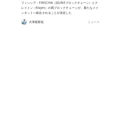
フィンシア：FINSCHIA（旧LINEブロックチェーン）とク
レイトン（Klaytn）の両ブロックチェーンが、新たなメイ
ンネットへ統合されることが決定した
大津賀新也
ニュース