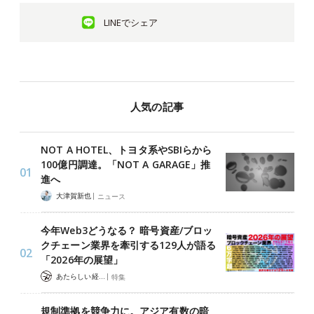
LINEでシェア
人気の記事
NOT A HOTEL、トヨタ系やSBIらから
100億円調達。「NOT A GARAGE」推
進へ
|
大津賀新也
ニュース
今年Web3どうなる？ 暗号資産/ブロッ
クチェーン業界を牽引する129人が語る
「2026年の展望」
|
あたらしい経済 編集部
特集
規制準拠を競争力に。アジア有数の暗