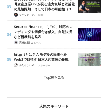
号資産企業OSLが見る注力領域と収益化
の最短距離、そして日本の可能性（O…
|
ジャック・デロン（Jack Derong）
特集
Secured Finance、「JPYC」対応のレ
ンディングや担保付き借入、自動決済
など新機能を発表
|
髙橋知里
ニュース
bitgritとは？ AIモデルの民主化を
Web3で目指す 日本人起業家の挑戦
|
あたらしい経済 編集部
ストーリー
Top30を見る
人気のキーワード