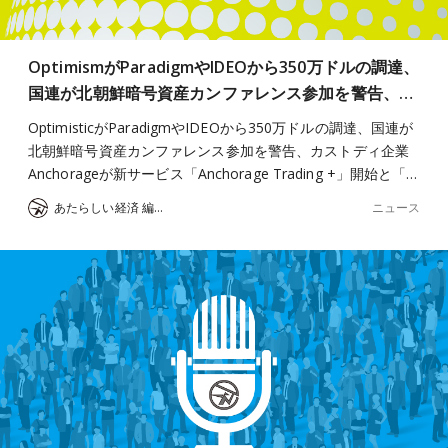
OptimismがParadigmやIDEOから350万ドルの調達、
国連が北朝鮮暗号資産カンファレンス参加を警告、…
OptimisticがParadigmやIDEOから350万ドルの調達、国連が
北朝鮮暗号資産カンファレンス参加を警告、カストディ企業
Anchorageが新サービス「Anchorage Trading +」開始と「…
ニュース
あたらしい経済 編集部