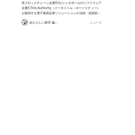
米ブロックチェーン企業R3がシンガポールのソフトウェア
企業E-Title Authority（イータイトル・オーソリティー）
が提供する電子船荷証券ソリューションの法的・技術的…
あたらしい経済 編集部
ニュース