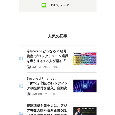
LINEでシェア
人気の記事
今年Web3どうなる？ 暗号
資産/ブロックチェーン業界
を牽引する129人が語る「…
|
あたらしい経済 編集部
特集
Secured Finance、
「JPYC」対応のレンディン
グや担保付き借入、自動決…
|
髙橋知里
ニュース
規制準拠を競争力に。アジ
ア有数の暗号資産企業OSL