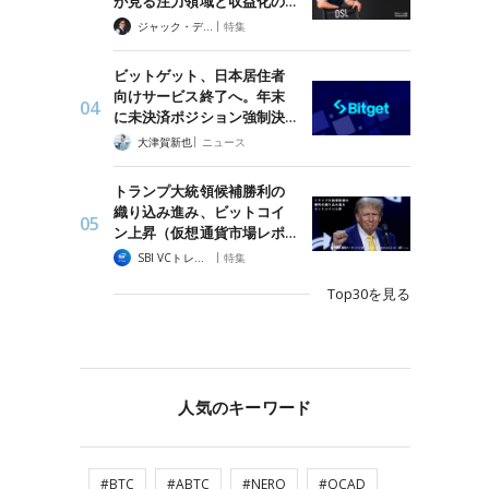
が見る注力領域と収益化の…
|
ジャック・デロン（Jack Derong）
特集
ビットゲット、日本居住者
向けサービス終了へ。年末
に未決済ポジション強制決…
|
大津賀新也
ニュース
トランプ大統領候補勝利の
織り込み進み、ビットコイ
ン上昇（仮想通貨市場レポ…
|
SBI VCトレード
特集
Top30を見る
人気のキーワード
#BTC
#ABTC
#NERO
#QCAD