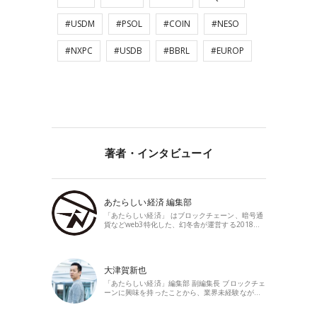
#USDM
#PSOL
#COIN
#NESO
#NXPC
#USDB
#BBRL
#EUROP
著者・インタビューイ
あたらしい経済 編集部
「あたらしい経済」 はブロックチェーン、暗号通
貨などweb3特化した、幻冬舎が運営する2018…
大津賀新也
「あたらしい経済」編集部 副編集長 ブロックチェ
ーンに興味を持ったことから、業界未経験なが…