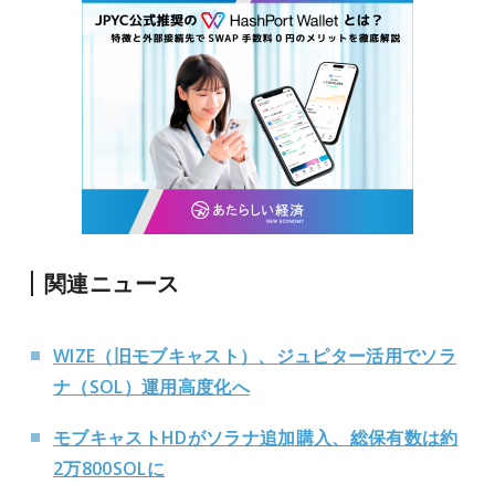
関連ニュース
WIZE（旧モブキャスト）、ジュピター活用でソラ
ナ（SOL）運用高度化へ
モブキャストHDがソラナ追加購入、総保有数は約
2万800SOLに