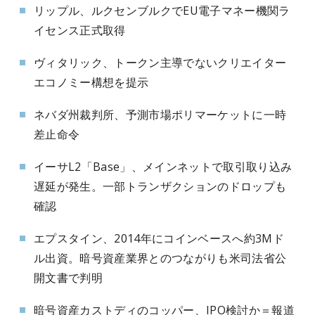
リップル、ルクセンブルクでEU電子マネー機関ラ
イセンス正式取得
ヴィタリック、トークン主導でないクリエイター
エコノミー構想を提示
ネバダ州裁判所、予測市場ポリマーケットに一時
差止命令
イーサL2「Base」、メインネットで取引取り込み
遅延が発生。一部トランザクションのドロップも
確認
エプスタイン、2014年にコインベースへ約3Mド
ル出資。暗号資産業界とのつながりも米司法省公
開文書で判明
暗号資産カストディのコッパー、IPO検討か＝報道