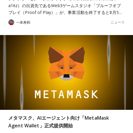
a16z）の出資先であるWeb3ゲームスタジオ「プルーフオブ
プレイ（Proof of Play）」が、事業活動を終了すると8月5…
ニュース
一本寿和
メタマスク、AIエージェント向け「MetaMask
Agent Wallet」正式提供開始