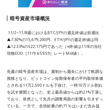
暗号資産市場概況
11/2~11/8週におけるBTC/JPYの週足終値は前週比
▲7.30%の15,679,200円、ETH/JPYの週足終値は同
▲12.33%の522,175円であった（※終値は11/8の当社
現物EOD［11/9 6:59:59］レートMid値）。
先週の暗号資産市場は、週初から週央にかけて軟調な
推移となり、ビットコイン短期保有者の平均取得単価
とされる11万2,500ドルを下抜け、一時10万ドル割れ
を試す展開となった。史上最高値からは約21%下落し
ており、依然として先月の調整局面の影響を引きずっ
ている。一方で、全供給量の約71％はいまだ含み益