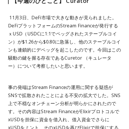
【今週のひとこと】 Curator
11月3日、DeFi市場で大きな動きが見られました。
DeFiプラットフォームのStream Financeが発行する
ｘUSD（USDCに1:1でペッグされたステーブルコイ
ン）が$1.26から$0.80に急落し、他のステーブルコイ
ンも連鎖的にデペッグを起こしたのです。今回はこの
騒動の鍵を握る存在であるCuretor （キュレータ
ー）について考察したいと思います。
事の発端はStream Financeの運用に関する疑惑が
SNSで拡散されたことによる不安の拡大でした。SNS
上で不穏なオンチェーン分析が明らかにされたので
す。その内容はStream FinanceがElixirプロトコルで
xUSDを担保に資金を借入れ、借入資金でさらに
xUSDをミント、そのxUSDを再びElixirで担保にする