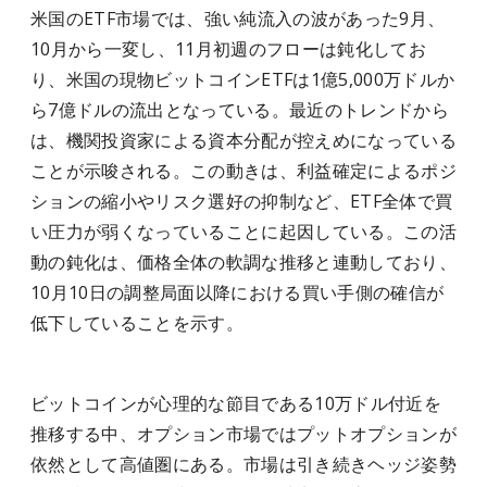
米国のETF市場では、強い純流入の波があった9月、
10月から一変し、11月初週のフローは鈍化してお
り、米国の現物ビットコインETFは1億5,000万ドルか
ら7億ドルの流出となっている。最近のトレンドから
は、機関投資家による資本分配が控えめになっている
ことが示唆される。この動きは、利益確定によるポジ
ションの縮小やリスク選好の抑制など、ETF全体で買
い圧力が弱くなっていることに起因している。この活
動の鈍化は、価格全体の軟調な推移と連動しており、
10月10日の調整局面以降における買い手側の確信が
低下していることを示す。
ビットコインが心理的な節目である10万ドル付近を
推移する中、オプション市場ではプットオプションが
依然として高値圏にある。市場は引き続きヘッジ姿勢