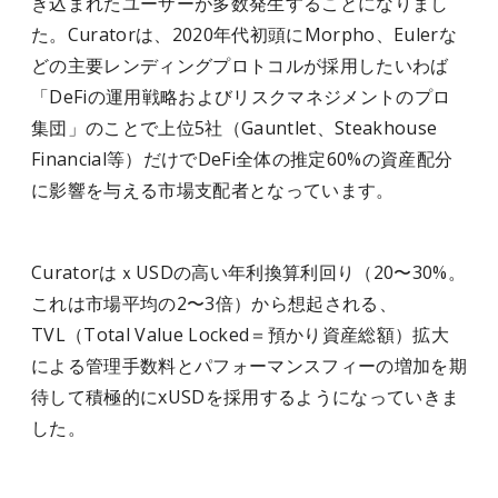
き込まれたユーザーが多数発生することになりまし
た。Curatorは、2020年代初頭にMorpho、Eulerな
どの主要レンディングプロトコルが採用したいわば
「DeFiの運用戦略およびリスクマネジメントのプロ
集団」のことで上位5社（Gauntlet、Steakhouse
Financial等）だけでDeFi全体の推定60%の資産配分
に影響を与える市場支配者となっています。
CuratorはｘUSDの高い年利換算利回り（20〜30%。
これは市場平均の2〜3倍）から想起される、
TVL（Total Value Locked＝預かり資産総額）拡大
による管理手数料とパフォーマンスフィーの増加を期
待して積極的にxUSDを採用するようになっていきま
した。