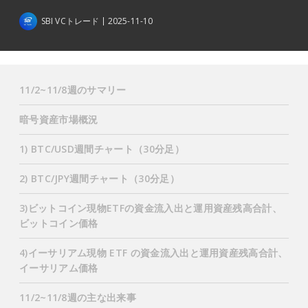
SBI VCトレード
2025-11-10
11/2~11/8週のサマリー
暗号資産市場概況
1) BTC/USD週間チャート（30分足）
2) BTC/JPY週間チャート（30分足）
3)ビットコイン現物ETFの資金流入出と運用資産残高合計、
ビットコイン価格
4)イーサリアム現物 ETF の資金流入出と運用資産残高合計、
イーサリアム価格
11/2~11/8週の主な出来事