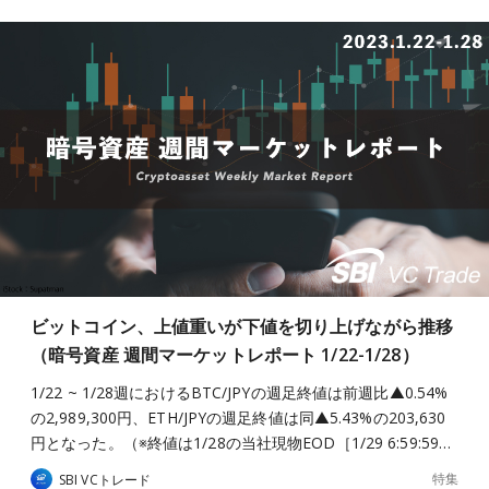
ビットコイン、上値重いが下値を切り上げながら推移
（暗号資産 週間マーケットレポート 1/22-1/28）
1/22 ~ 1/28週におけるBTC/JPYの週足終値は前週比▲0.54%
の2,989,300円、ETH/JPYの週足終値は同▲5.43%の203,630
円となった。（※終値は1/28の当社現物EOD［1/29 6:59:59…
特集
SBI VCトレード