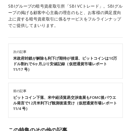
SBIグループの暗号資産取引所「SBI VCトレード」。SBIグル
ープの掲げる顧客中心主義の理念のもと、お客様の満足度向
上に資する暗号資産取引に係るサービスをフルラインナップ
でご提供してまいります。
次の記事
米政府封鎖が解除も利下げ期待が後退、ビットコインは10万
ドル割れで6ヶ月ぶり安値記録（仮想通貨市場レポート
11/17 号）
前の記事
ビットコイン下落、米中経済貿易交渉進展もFOMC後パウエ
ル発言で12月米利下げ観測後退受け（仮想通貨市場レポート
11/4 号）
この特集のその他の記事