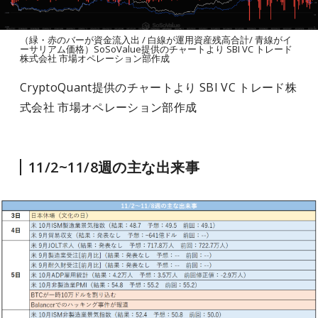
（緑・赤のバーが資金流入出 / 白線が運用資産残高合計/ 青線がイ
ーサリアム価格）SoSoValue提供のチャートより SBI VC トレード
株式会社 市場オペレーション部作成
CryptoQuant提供のチャートより SBI VC トレード株
式会社 市場オペレーション部作成
11/2~11/8週の主な出来事