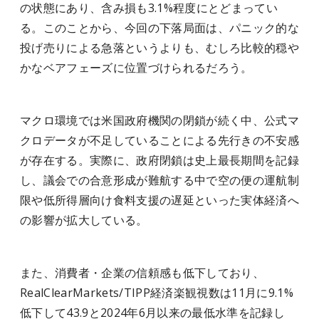
の状態にあり、含み損も3.1%程度にとどまってい
る。このことから、今回の下落局面は、パニック的な
投げ売りによる急落というよりも、むしろ比較的穏や
かなベアフェーズに位置づけられるだろう。
マクロ環境では米国政府機関の閉鎖が続く中、公式マ
クロデータが不足していることによる先行きの不安感
が存在する。実際に、政府閉鎖は史上最長期間を記録
し、議会での合意形成が難航する中で空の便の運航制
限や低所得層向け食料支援の遅延といった実体経済へ
の影響が拡大している。
また、消費者・企業の信頼感も低下しており、
RealClearMarkets/TIPP経済楽観視数は11月に9.1%
低下して43.9と2024年6月以来の最低水準を記録し