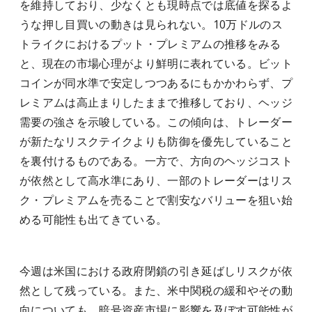
を維持しており、少なくとも現時点では底値を探るよ
うな押し目買いの動きは見られない。10万ドルのス
トライクにおけるプット・プレミアムの推移をみる
と、現在の市場心理がより鮮明に表れている。ビット
コインが同水準で安定しつつあるにもかかわらず、プ
レミアムは高止まりしたままで推移しており、ヘッジ
需要の強さを示唆している。この傾向は、トレーダー
が新たなリスクテイクよりも防御を優先していること
を裏付けるものである。一方で、方向のヘッジコスト
が依然として高水準にあり、一部のトレーダーはリス
ク・プレミアムを売ることで割安なバリューを狙い始
める可能性も出てきている。
今週は米国における政府閉鎖の引き延ばしリスクが依
然として残っている。また、米中関税の緩和やその動
向についても、暗号資産市場に影響を及ぼす可能性が