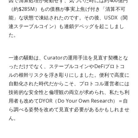
因で清算処理が発動せず、気づいた時には約400億円
（約$285M）もの債務が事実上焦げ付き「清算不可
能」な状態で凍結されたのです。その後、USDX（関
連ステーブルコイン）も連鎖デペッグを起こしまし
た。
一連の騒動は、Curatorの運用手法を見直す契機とな
っただけでなく、ステーブルコインやDeFiプロトコ
ルの根幹リスクを浮き彫りにしました。便利で高度に
自動化された時代だからこそ、プロトコル運営者には
技術的な安全性と倫理観の両立が求められ、私たち利
用者も改めてDYOR（Do Your Own Research）＝自
ら調べる姿勢を改めて見直す必要があるかもしれませ
ん。