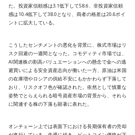
た。投資家信頼感は3.1低下して58.6、非投資家信頼
感は10.4低下して38.0となり、両者の格差は20.6ポイ
ントに拡大している。
こうしたセンチメントの悪化を背景に、株式市場はリ
スク回避の一週間となった。コモディティ市場では、
AI関連株の割高バリュエーションへの懸念で金への逃
避買いによる安全資産志向が働いた一方、原油は米国
の在庫増やロシアの供給不安にもかかわらず下落して
おり、リスクオフ色が確認された。依然として慎重な
姿勢でとらえられる暗号資産市場の背景から、それら
に関連する株の下落も顕著に表れた。
オンチェーン上では表面下における長期保有者の売却
が進行している。先週に続き、ビットコイン価格が下