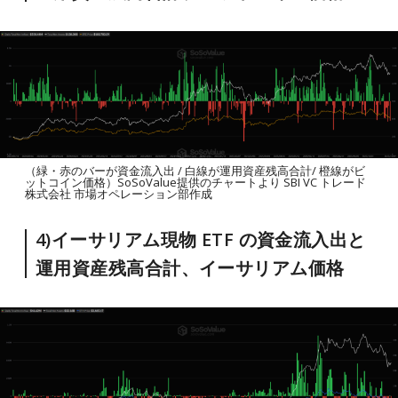
（緑・赤のバーが資金流入出 / 白線が運用資産残高合計/ 橙線がビ
ットコイン価格）SoSoValue提供のチャートより SBI VC トレード
株式会社 市場オペレーション部作成
4)イーサリアム現物 ETF の資金流入出と
運用資産残高合計、イーサリアム価格