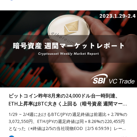
ビットコイン昨年8月来の24,000ドル台一時到達、
ETH上昇率はBTC大きく上回る（暗号資産 週間マー…
1/29 ~ 2/4週におけるBTC/JPYの週足終値は前週比＋2.78%の
3,072,550円、ETH/JPYの週足終値は同＋8.26%の220,455円
となった（※終値は2/5の当社現物EOD［2/5 6:59:59］レー…