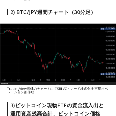
2) BTC/JPY週間チャート（30分足）
TradingView提供のチャートにてSBI VCトレード株式会社 市場オペ
レーション部作成
3)ビットコイン現物ETFの資金流入出と
運用資産残高合計、ビットコイン価格