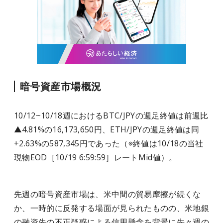
暗号資産市場概況
10/12~10/18週におけるBTC/JPYの週足終値は前週比
▲4.81%の16,173,650円、ETH/JPYの週足終値は同
+2.63%の587,345円であった（※終値は10/18の当社
現物EOD［10/19 6:59:59］レートMid値）。
先週の暗号資産市場は、米中間の貿易摩擦が続くな
か、一時的に反発する場面が見られたものの、米地銀
の融資先の不正疑惑による信用懸念を背景に先々週の