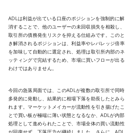
ADLは利益が出ている口座のポジションを強制的に解
消することで、他のユーザーの未回収損失を相殺し、
取引所の債務発生リスクを抑える仕組みです。このと
き解消されるポジションは、利益率やレバレッジ倍率
を加味して自動的に選定され、処理は取引所内部のネ
ッティングで完結するため、市場に買いフローが出る
わけではありません。
今回の急落局面では、このADLが複数の取引所で同時
多発的に発動し、結果的に相場下落を助長したとみら
れます。マーケットメイカーが流動性を引き揚げたこ
とで買い板が極端に薄い状態となるなか、ADLが内部
処理として進められたことで、市場全体の買い流動性
が回復せず、下落圧力が継続しました。さらに、ADL