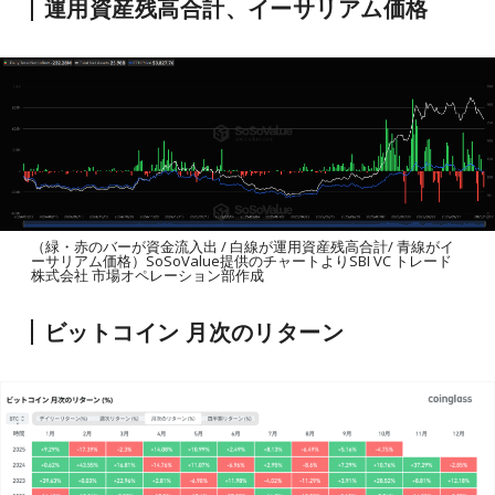
運用資産残高合計、イーサリアム価格
（緑・赤のバーが資金流入出 / 白線が運用資産残高合計/ 青線がイ
ーサリアム価格）SoSoValue提供のチャートよりSBI VC トレード
株式会社 市場オペレーション部作成
ビットコイン 月次のリターン