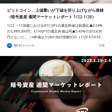
ビットコイン、上値重いが下値を切り上げながら推移
（暗号資産 週間マーケットレポート 1/22-1/28）
1/22 ~ 1/28週におけるBTC/JPYの週足終値は前週比▲0.54%
の2,989,300円、ETH/JPYの週足終値は同▲5.43%の203,630
円となった。（※終値は1/28の当社現物EOD［1/29 6:59:59…
特集
SBI VCトレード