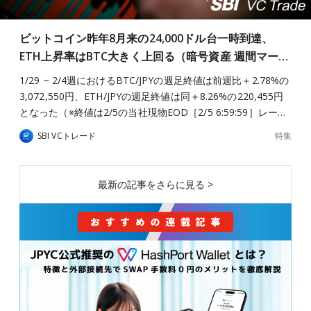
ビットコイン昨年8月来の24,000ドル台一時到達、
ETH上昇率はBTC大きく上回る（暗号資産 週間マー…
1/29 ~ 2/4週におけるBTC/JPYの週足終値は前週比＋2.78%の
3,072,550円、ETH/JPYの週足終値は同＋8.26%の220,455円
となった（※終値は2/5の当社現物EOD［2/5 6:59:59］レー…
特集
SBI VCトレード
最新の記事をさらに見る >