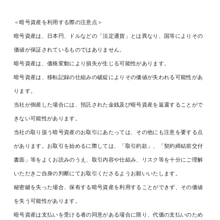
＜暗号資産を利用する際の注意点＞
暗号資産は、日本円、ドルなどの「法定通貨」とは異なり、国等によりその
価値が保証されているものではありません。
暗号資産は、価格変動により損失が生じる可能性があります。
暗号資産は、移転記録の仕組みの破綻によりその価値が失われる可能性があ
ります。
当社が倒産した場合には、預託された金銭及び暗号資産を返還することがで
きない可能性があります。
当社の取り扱う暗号資産のお取引にあたっては、その他にも注意を要する点
があります。お取引を始めるに際しては、「取引約款」、「契約締結前交付
書面」等をよくお読みのうえ、取引内容や仕組み、リスク等を十分にご理解
いただきご自身の判断にてお取引くださるようお願いいたします。
秘密鍵を失った場合、保有する暗号資産を利用することができず、その価値
を失う可能性があります。
暗号資産は支払いを受ける者の同意がある場合に限り、代価の支払いのため