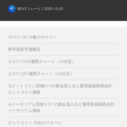
SBI VCトレード
2025-10-20
10/12~10/18週のサマリー
暗号資産市場概況
1) BTC/USD週間チャート（30分足）
2) BTC/JPY週間チャート（30分足）
3)ビットコイン現物ETFの資金流入出と運用資産残高合計、
ビットコイン価格
4)イーサリアム現物 ETF の資金流入出と運用資産残高合計、
イーサリアム価格
ビットコイン 月次のリターン