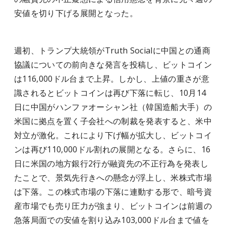
安値を切り下げる展開となった。
週初、トランプ大統領がTruth Socialに中国との通商
協議についての前向きな発言を投稿し、ビットコイン
は116,000ドル台まで上昇。しかし、上値の重さが意
識されるとビットコインは再び下落に転じ、10月14
日に中国がハンファオーシャン社（韓国造船大手）の
米国に拠点を置く子会社への制裁を発表すると、米中
対立が激化。これにより下げ幅が拡大し、ビットコイ
ンは再び110,000ドル割れの展開となる。さらに、16
日に米国の地方銀行2行が融資先の不正行為を発表し
たことで、景気先行きへの懸念が浮上し、米株式市場
は下落。この株式市場の下落に連動する形で、暗号資
産市場でも売り圧力が強まり、ビットコインは前週の
急落局面での安値を割り込み103,000ドル台まで値を