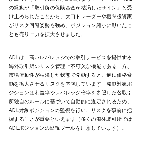
の発動が「取引所の保険基金が枯渇したサイン」と受
け止められたことから、大口トレーダーや機関投資家
がリスク回避姿勢を強め、ポジション縮小に動いたこ
とも売り圧力を拡大させました。
ADLは、高いレバレッジでの取引サービスを提供する
海外取引所のリスク管理上不可欠な機能である一方、
市場流動性が枯渇した状態で発動すると、逆に価格変
動を拡大させるリスクを内包しています。発動対象ポ
ジションは利益率やレバレッジ倍率を参照した各取引
所独自のルールに基づいて自動的に選定されるため、
ADL対象ポジションの監視を行い、リスクを事前に把
握することが重要といえます（多くの海外取引所では
ADLポジションの監視ツールを用意しています）。