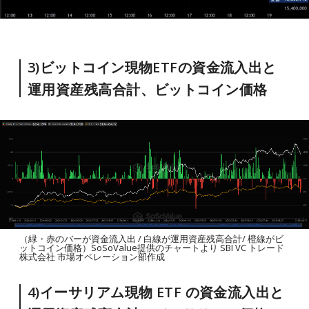
3)ビットコイン現物ETFの資金流入出と
運用資産残高合計、ビットコイン価格
（緑・赤のバーが資金流入出 / 白線が運用資産残高合計/ 橙線がビ
ットコイン価格）SoSoValue提供のチャートより SBI VC トレード
株式会社 市場オペレーション部作成
4)イーサリアム現物 ETF の資金流入出と