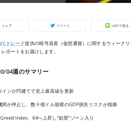
シェア
ツイート
LINEで送る
I VCトレード
提供の暗号資産（仮想通貨）に関するウィークリ
トレポートをお届けします。
~10/04週のサマリー
コインが円建てで史上最高値を更新
機関が停止し、数十億ドル規模のGDP損失リスクが指摘
& Greed Index、64へ上昇し“欲望”ゾーン入り