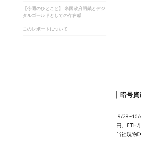
【今週のひとこと】 米国政府閉鎖とデジ
タルゴールドとしての存在感
このレポートについて
暗号資
9/28~1
円、ETH/
当社現物EO