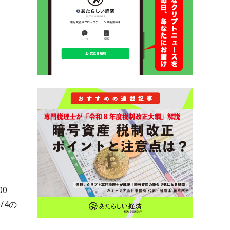
00
/4の