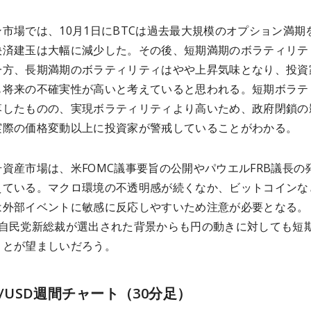
市場では、10月1日にBTCは過去最大規模のオプション満期
決済建玉は大幅に減少した。その後、短期満期のボラティリテ
一方、長期満期のボラティリティはやや上昇気味となり、投資
も将来の不確実性が高いと考えていると思われる。短期ボラテ
落したものの、実現ボラティリティより高いため、政府閉鎖の
実際の価格変動以上に投資家が警戒していることがわかる。
資産市場は、米FOMC議事要旨の公開やパウエルFRB議長の
えている。マクロ環境の不透明感が続くなか、ビットコインな
は外部イベントに敏感に反応しやすいため注意が必要となる。
に自民党新総裁が選出された背景からも円の動きに対しても短
ことが望ましいだろう。
TC/USD週間チャート（30分足）