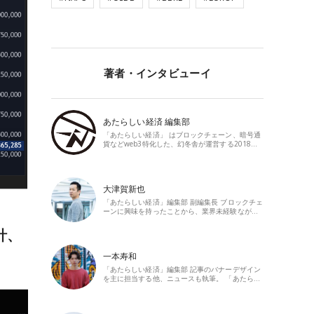
著者・インタビューイ
あたらしい経済 編集部
「あたらしい経済」 はブロックチェーン、暗号通
貨などweb3特化した、幻冬舎が運営する2018…
大津賀新也
「あたらしい経済」編集部 副編集長 ブロックチェ
ーンに興味を持ったことから、業界未経験なが…
計、
一本寿和
「あたらしい経済」編集部 記事のバナーデザイン
を主に担当する他、ニュースも執筆。 「あたら…