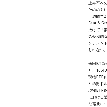
上昇率への
そののち
一週間で
Fear &
抜けて「
の短期的
ンチメン
しれない
米国BTC
り、10月
現物ETF
5.46億
現物ET
における
な需要に