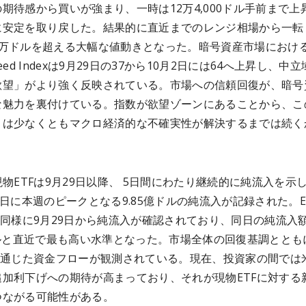
期待感から買いが強まり、一時は12万4,000ドル手前まで上
に安定を取り戻した。結果的に直近までのレンジ相場から一転
2万ドルを超える大幅な値動きとなった。暗号資産市場におけ
 Greed Indexは9月29日の37から10月2日には64へ上昇し、中
欲望」がより強く反映されている。市場への信頼回復が、暗号
な魅力を裏付けている。指数が欲望ゾーンにあることから、こ
トは少なくともマクロ経済的な不確実性が解決するまでは続く
。
現物ETFは9月29日以降、 5日間にわたり継続的に純流入を示
3日に本週のピークとなる9.85億ドルの純流入が記録された。E
も同様に9月29日から純流入が確認されており、同日の純流入
ドルと直近で最も高い水準となった。市場全体の回復基調ととも
Fを通じた資金フローが観測されている。現在、投資家の間では
追加利下げへの期待が高まっており、それが現物ETFに対する
つながる可能性がある。