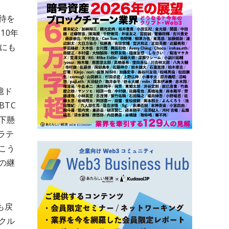
待を
10年
にも
億ド
TC
下懸
ラテ
こう
の継
も戻
クル