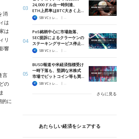
24,000ドル台一時到達、
ETH上昇率はBTC大きく上…
を消
|
SBI VCトレード
暗号資産 週間マーケットレポート
ィは
家は
PoS銘柄中心に市場急落、
SEC提訴によるクラーケンの
ィリ
ステーキングサービス停止…
影響
|
SBI VCトレード
暗号資産 週間マーケットレポート
BUSD報道や米経済指標受け
一時下落も、堅調な米株式
発言
市場でビットコイン等も買…
どの
|
SBI VCトレード
暗号資産 週間マーケットレポート
ま
さらに見る
期的に
あたらしい経済をシェアする