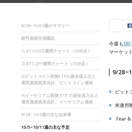
9/28~10/04週のサマリー
暗号資産市場概況
今週も
SB
1) BTC/USD週間チャート（30分足）
マーケッ
2) BTC/JPY週間チャート（30分足）
9/28
3)ビットコイン現物ETFの資金流入出と
運用資産残高合計、ビットコイン価格
ビット
4)イーサリアム現物 ETF の資金流入出と
運用資産残高合計、イーサリアム価格
米連邦
9/28~10/4週の主な出来事
Fear 
10/5~10/11週の主な予定