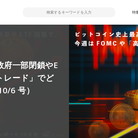
特
政府一部閉鎖やE
市トレード」でど
/6 号）