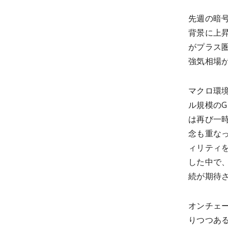
先週の暗
背景に上昇
がプラス
強気相場
マクロ環
ル規模のG
は再び一
念も重な
ィリティ
した中で
続が期待
オンチェ
りつつあ