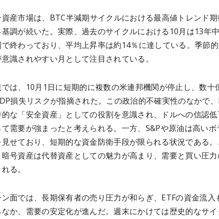
号資産市場は、BTC半減期サイクルにおける最高値トレンド期
基調が続いた。実際、過去のサイクルにおける10月は13年中
圏で終わっており、平均上昇率は約14％に達している。季節的
が意識されやすい月として注目されている。
境では、10月1日に短期的に複数の米連邦機関が停止し、数十
DP損失リスクが指摘された。この政治的不確実性のなかで、B
時的な「安全資産」としての役割を意識され、ドルへの信認低
って需要が強まったと考えられる。一方、S&Pや原油は高いボ
を見せており、短期的な資金防衛手段が限られる状況である。
、暗号資産は代替資産としての魅力が高まり、需要と買い圧力
される。
ーン面では、長期保有者の売り圧力が和らぎ、ETFの資金流入
るなか、需要の安定化が進んだ。週末にかけては歴史的なサイ