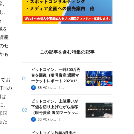
昇、
し、
る
立域を
資産
のセ
この記事を含む特集の記事
かも
ビットコイン、一時300万円
台を回復（暗号資産 週間マ
してお
ーケットレポート 2023/1/…
THの
|
SBI VCトレード
暗号資産 週間マーケットレポート
額は
ビットコイン、上値重いが
に、
下値を切り上げながら推移
（暗号資産 週間マーケッ…
米国
|
SBI VCトレード
暗号資産 週間マーケットレポート
新た
ビットコイン昨年8月来の