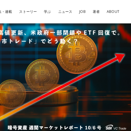
集・連載
ストーリー
学ぶ
ニュース
JOB
著者
ABOUT