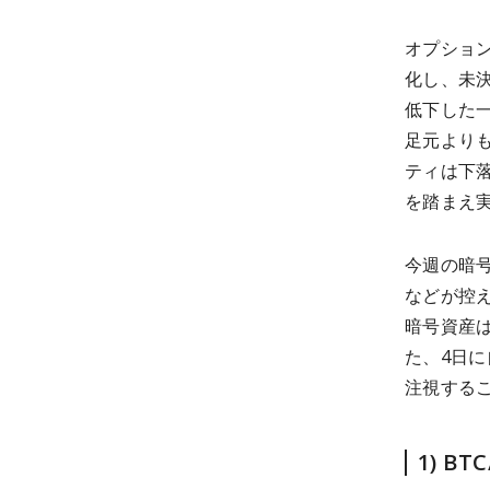
オプション
化し、未
低下した
足元より
ティは下
を踏まえ
今週の暗号
などが控
暗号資産
た、4日
注視する
1) B