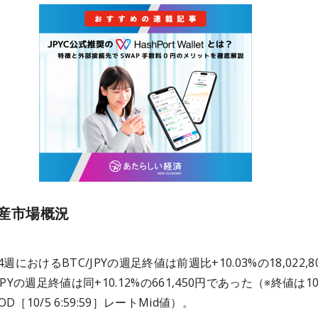
産市場概況
0/4週におけるBTC/JPYの週足終値は前週比+10.03%の18,022,8
JPYの週足終値は同+10.12%の661,450円であった（※終値は10
D［10/5 6:59:59］レートMid値）。