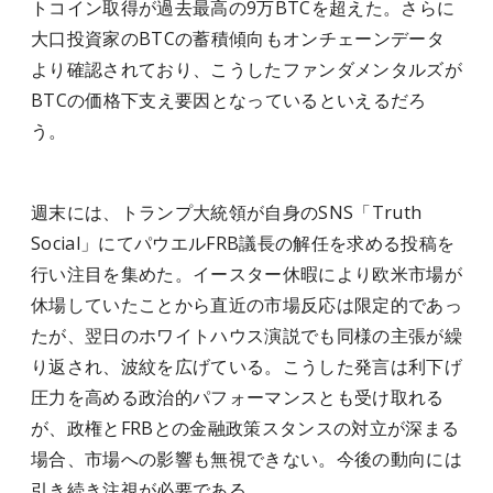
トコイン取得が過去最高の9万BTCを超えた。さらに
大口投資家のBTCの蓄積傾向もオンチェーンデータ
より確認されており、こうしたファンダメンタルズが
BTCの価格下支え要因となっているといえるだろ
う。
週末には、トランプ大統領が自身のSNS「Truth
Social」にてパウエルFRB議長の解任を求める投稿を
行い注目を集めた。イースター休暇により欧米市場が
休場していたことから直近の市場反応は限定的であっ
たが、翌日のホワイトハウス演説でも同様の主張が繰
り返され、波紋を広げている。こうした発言は利下げ
圧力を高める政治的パフォーマンスとも受け取れる
が、政権とFRBとの金融政策スタンスの対立が深まる
場合、市場への影響も無視できない。今後の動向には
引き続き注視が必要である。