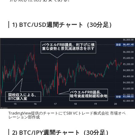
1) BTC/USD週間チャート（30分足）
TradingView提供のチャートにてSBI VCトレード株式会社 市場オペ
レーション部作成
2) BTC/JPY週間チャート（30分足）