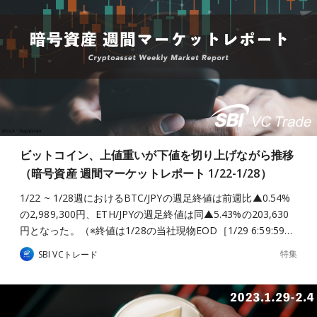
ビットコイン、上値重いが下値を切り上げながら推移
（暗号資産 週間マーケットレポート 1/22-1/28）
1/22 ~ 1/28週におけるBTC/JPYの週足終値は前週比▲0.54%
の2,989,300円、ETH/JPYの週足終値は同▲5.43%の203,630
円となった。（※終値は1/28の当社現物EOD［1/29 6:59:59…
特集
SBI VCトレード