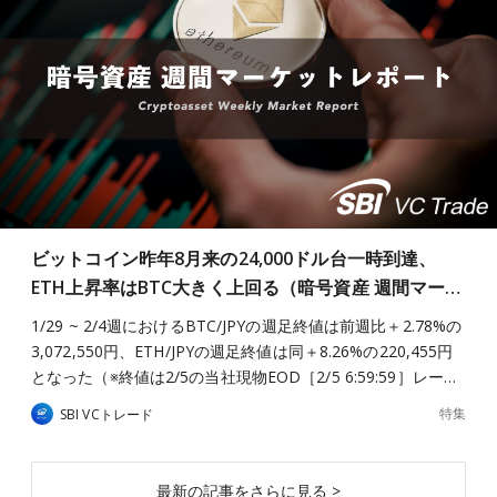
ビットコイン昨年8月来の24,000ドル台一時到達、
ETH上昇率はBTC大きく上回る（暗号資産 週間マー…
1/29 ~ 2/4週におけるBTC/JPYの週足終値は前週比＋2.78%の
3,072,550円、ETH/JPYの週足終値は同＋8.26%の220,455円
となった（※終値は2/5の当社現物EOD［2/5 6:59:59］レー…
特集
SBI VCトレード
最新の記事をさらに見る >