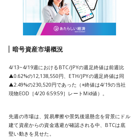
暗号資産市場概況
4/13~4/19週におけるBTC/JPYの週足終値は前週比
▲0.62%の12,138,550円、ETH/JPYの週足終値は同
▲2.49%の230,520円であった（※終値は4/19の当社
現物EOD［4/20 6:59:59］レートMid値）。
先週の市場は、貿易摩擦や景気後退懸念を背景にドル
建て資産からの資金逃避が確認される中、BTCは底
堅い動きを見せた。