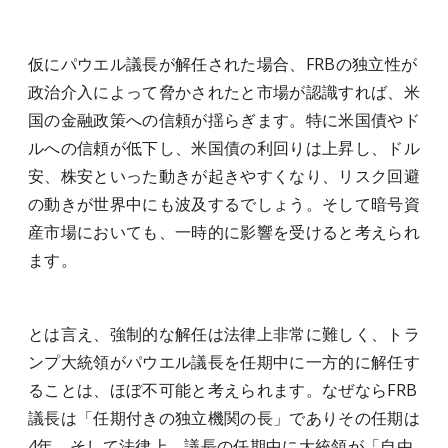
仮にパウエル議長が解任された場合、FRBの独立性が
政治介入によって脅かされたと市場が認識すれば、米
国の金融政策への信頼が揺らぎます。特に米国債やド
ルへの信頼が低下し、米国債の利回りは上昇し、ドル
安、株安といった動きが起きやすくなり、リスク回避
の動きが世界中にも波及するでしょう。そして暗号資
産市場においても、一時的に影響を受けると考えられ
ます。
とは言え、強制的な解任は法律上非常に難しく、トラ
ンプ大統領がパウエル議長を任期中に一方的に解任す
ることは、ほぼ不可能と考えられます。なぜならFRB
議長は「任期付きの独立機関の長」でありその任期は
4年、そして法律上、議長の任期中に大統領が「自由