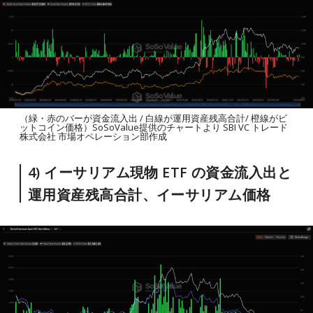
（緑・赤のバーが資金流入出 / 白線が運用資産残高合計/ 橙線がビ
ットコイン価格）SoSoValue提供のチャートより SBI VC トレード
株式会社 市場オペレーション部作成
4) イーサリアム現物 ETF の資金流入出と
運用資産残高合計、イーサリアム価格