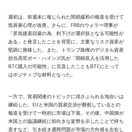
週初は、前週末に報じられた関税緩和の報道を受けて
投資家心理が改善。さらに、FRBのウォラー理事が
「景気後退回避の為、利下げが選択肢となる可能性が
ある」と発言したことを背景に、主要なリスク資産が
堅調に推移した。また、トランプ政権のデジタル資産
担当高官ボー・ハインズ氏が「関税収入を活用した
BTC購入の可能性」に言及したこともBTCにとって
はポジティブな材料となった。
一方で、貿易関連のトピックに揺さぶられる地合いは
継続した。EUと米国の貿易交渉が難航しているとの
報道を受けて一時的に市場は下落。その後、中国側が
米国との協議継続に前向きな姿勢を示したことで持ち
直すなど、引き続き通商問題が市場の方向感を左右し