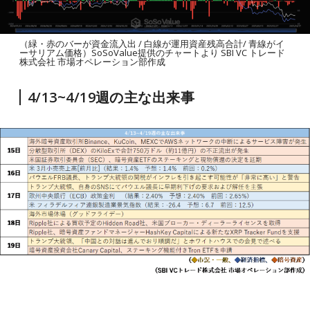
（緑・赤のバーが資金流入出 / 白線が運用資産残高合計/ 青線がイ
ーサリアム価格）SoSoValue提供のチャートより SBI VC トレード
株式会社 市場オペレーション部作成
4/13~4/19週の主な出来事