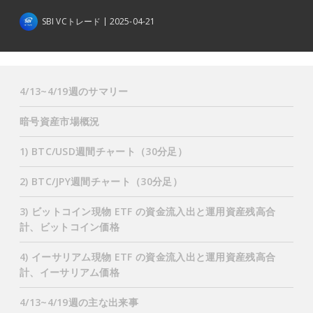
SBI VCトレード
2025-04-21
4/13~4/19週のサマリー
暗号資産市場概況
1) BTC/USD週間チャート（30分足）
2) BTC/JPY週間チャート（30分足）
3) ビットコイン現物 ETF の資金流入出と運用資産残高合
計、ビットコイン価格
4) イーサリアム現物 ETF の資金流入出と運用資産残高合
計、イーサリアム価格
4/13~4/19週の主な出来事