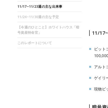
11/17~11/23週の主な出来事
11/24~11/30週の主な予定
【今週のひとこと】ホワイトハウス「暗
11/1
号資産特命官」
このレポートについて
ビット
100,
アルト
ゲイリ
現物ビ
暗号資