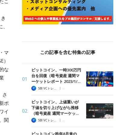
たこ
てき
に、
この記事を含む特集の記事
・マ
GE）
的な
ビットコイン、一時300万円
台を回復（暗号資産 週間マ
業
ーケットレポート 2023/1/…
。
|
SBI VCトレード
暗号資産 週間マーケットレポート
）さ
ビットコイン、上値重いが
新ポ
下値を切り上げながら推移
ワイ
（暗号資産 週間マーケッ…
、関
|
SBI VCトレード
暗号資産 週間マーケットレポート
ビットコイン昨年8月来の