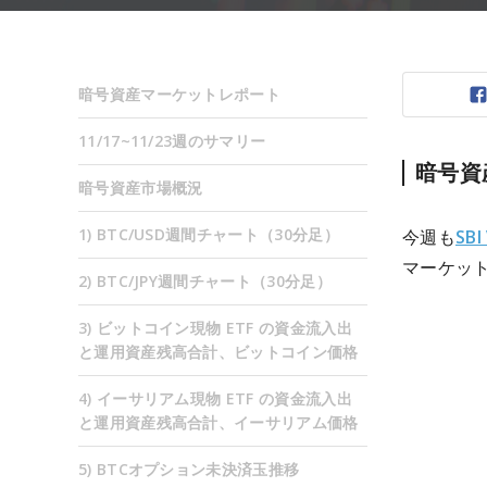
暗号資産マーケットレポート
11/17~11/23週のサマリー
暗号資
暗号資産市場概況
1) BTC/USD週間チャート（30分足）
今週も
SB
マーケッ
2) BTC/JPY週間チャート（30分足）
3) ビットコイン現物 ETF の資金流入出
と運用資産残高合計、ビットコイン価格
4) イーサリアム現物 ETF の資金流入出
と運用資産残高合計、イーサリアム価格
5) BTCオプション未決済玉推移