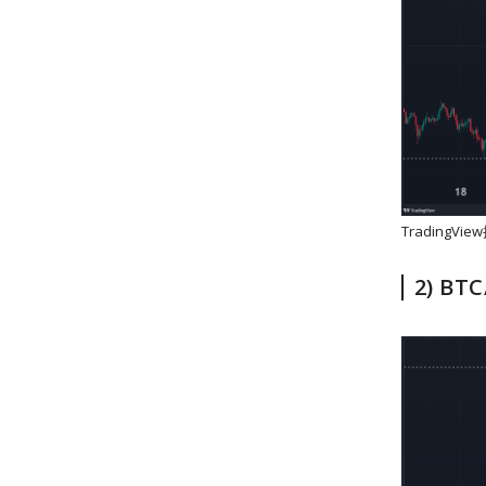
Trading
2) B