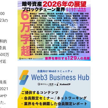
00
23の
和的
委員
00万
付近
員長
021
seや
きた。