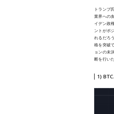
トランプ
業界への
イデン政
ントがポ
れるだろう
格を突破
ョンの未
断を行い
1) B