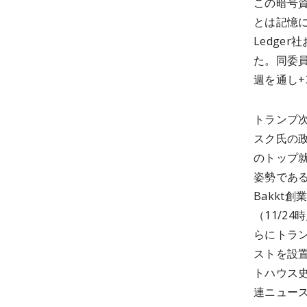
この暗号
とは記憶に
Ledge
た。同委
週を通し+
トランプ
スク氏の政府効
のトップ
姿勢であ
Bakkt
（11/2
らにトラ
ストを設
トハウス
連ニュー