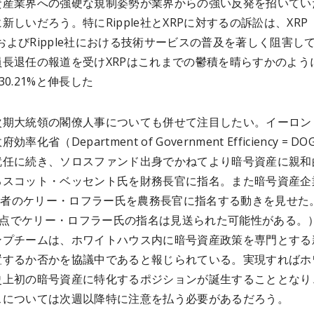
資産業界への強硬な規制姿勢が業界からの強い反発を招いてい
新しいだろう。特にRipple社とXRPに対するの訴訟は、XRP
r社およびRipple社における技術サービスの普及を著しく阻害し
員長退任の報道を受けXRPはこれまでの鬱積を晴らすかのよう
30.21%と伸長した
次期大統領の閣僚人事についても併せて注目したい。イーロン
率化省（Department of Government Efficiency = DO
就任に続き、ソロスファンド出身でかねてより暗号資産に親和
るスコット・ベッセント氏を財務長官に指名。また暗号資産企
創業者のケリー・ロフラー氏を農務長官に指名する動きを見せた
4時点でケリー・ロフラー氏の指名は見送られた可能性がある。
ンプチームは、ホワイトハウス内に暗号資産政策を専門とする
置するか否かを協議中であると報じられている。実現すればホ
史上初の暗号資産に特化するポジションが誕生することとなり
スについては次週以降特に注意を払う必要があるだろう。