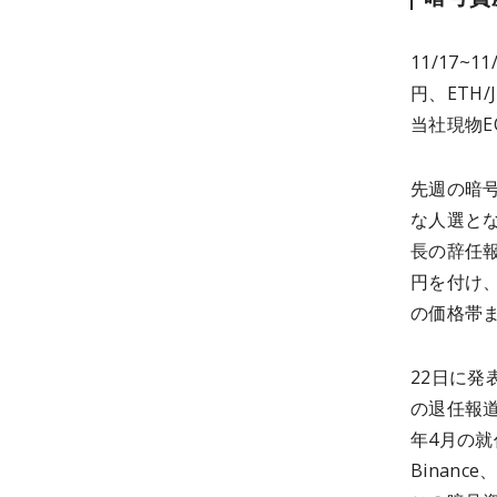
11/17~1
円、ETH/
当社現物EO
先週の暗
な人選と
長の辞任報
円を付け、
の価格帯
22日に発
の退任報道
年4月の就
Binan