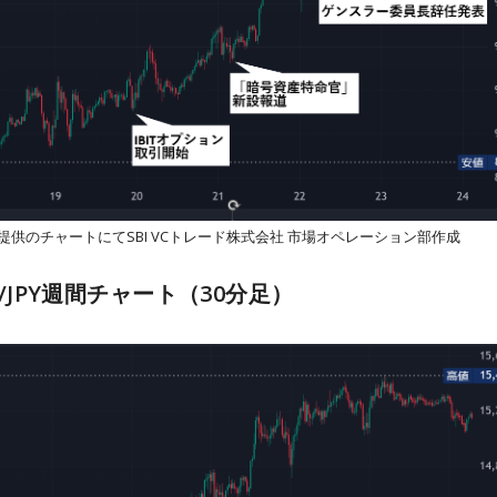
View提供のチャートにてSBI VCトレード株式会社 市場オペレーション部作成
TC/JPY週間チャート（30分足）