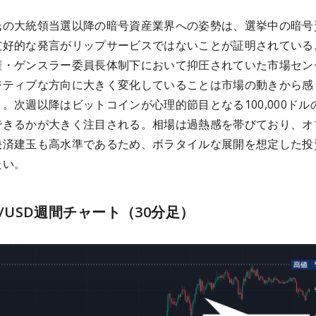
氏の大統領当選以降の暗号資産業界への姿勢は、選挙中の暗号
友好的な発言がリップサービスではないことが証明されている
権・ゲンスラー委員長体制下において抑圧されていた市場セン
ジティブな方向に大きく変化していることは市場の動きから感
。次週以降はビットコインが心理的節目となる100,000ドル
できるかが大きく注目される。相場は過熱感を帯びており、オ
決済建玉も高水準であるため、ボラタイルな展開を想定した投
たい。
TC/USD週間チャート（30分足）