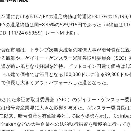
1/23週におけるBTC/JPYの週足終値は前週比+8.17%の15,193,0
JPYの週足終値は同+8.85%の529,915円であった（※終値は11/
D［11/24 6:59:59］レートMid値）。
号資産市場は、トランプ次期大統領の閣僚人事が暗号資産に親
なる観測や、ゲイリー・ゲンスラー米証券取引委員会（SEC）
道が追い風となり好調を維持。ビットコイン円建て価格は1,5
ドル建て価格では節目となる100,000ドルに迫る99,800ドル
まで伸長し大きくアウトパフォームした週となった。
表された米証券取引委員会（SEC）のゲイリー・ゲンスラー委
は暗号資産業界に大きな影響を与えた。ゲンスラー委員長は2
任以来、暗号資産を有価証券として扱う姿勢を示し、Coinba
ce、Krakenなどの大手企業への法的執行措置を積極的に行って