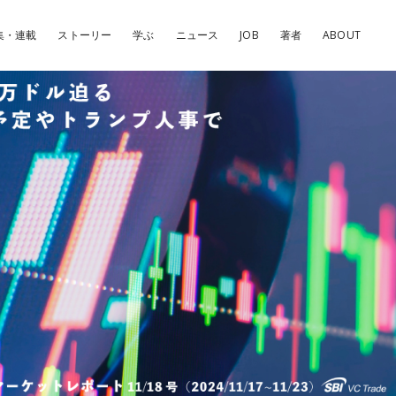
集・連載
ストーリー
学ぶ
ニュース
JOB
著者
ABOUT