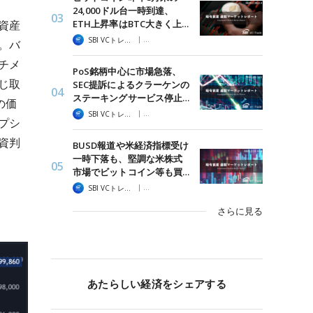
24,000ドル台一時到達、
ETH上昇率はBTC大きく上…
資産
|
SBI VCトレード
暗号資産 週間マーケットレポート
。バ
チメ
PoS銘柄中心に市場急落、
じ取
SEC提訴によるクラーケンの
ステーキングサービス停止…
の価
|
SBI VCトレード
暗号資産 週間マーケットレポート
プシ
資判
BUSD報道や米経済指標受け
一時下落も、堅調な米株式
市場でビットコイン等も買…
|
SBI VCトレード
暗号資産 週間マーケットレポート
さらに見る
あたらしい経済をシェアする