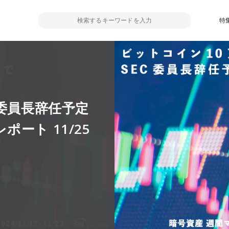
特
C委員長辞任予定
ート 11/25