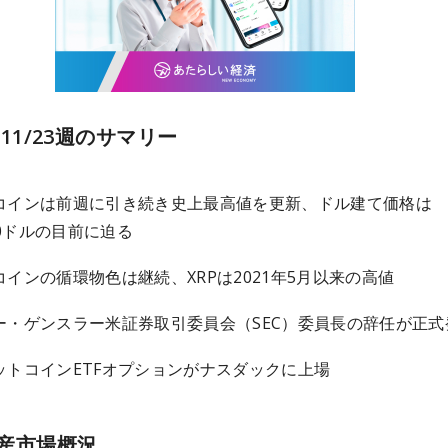
7~11/23週のサマリー
コインは前週に引き続き史上最高値を更新、ドル建て価格は
000ドルの目前に迫る
コインの循環物色は継続、XRPは2021年5月以来の高値
ー・ゲンスラー米証券取引委員会（SEC）委員長の辞任が正式
ットコインETFオプションがナスダックに上場
産市場概況