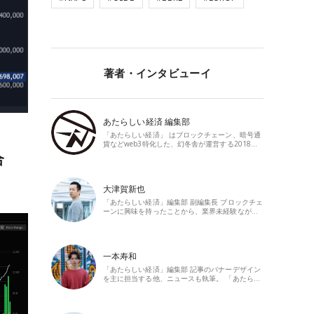
著者・インタビューイ
あたらしい経済 編集部
「あたらしい経済」 はブロックチェーン、暗号通
貨などweb3特化した、幻冬舎が運営する2018…
合
大津賀新也
「あたらしい経済」編集部 副編集長 ブロックチェ
ーンに興味を持ったことから、業界未経験なが…
一本寿和
「あたらしい経済」編集部 記事のバナーデザイン
を主に担当する他、ニュースも執筆。 「あたら…