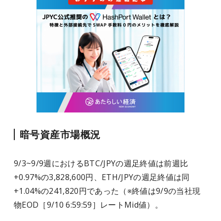
暗号資産市場概況
9/3~9/9週におけるBTC/JPYの週足終値は前週比
+0.97%の3,828,600円、ETH/JPYの週足終値は同
+1.04%の241,820円であった（※終値は9/9の当社現
物EOD［9/10 6:59:59］レートMid値）。