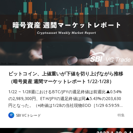
ビットコイン、上値重いが下値を切り上げながら推移
（暗号資産 週間マーケットレポート 1/22-1/28）
1/22 ~ 1/28週におけるBTC/JPYの週足終値は前週比▲0.54%
の2,989,300円、ETH/JPYの週足終値は同▲5.43%の203,630
円となった。（※終値は1/28の当社現物EOD［1/29 6:59:59…
特集
SBI VCトレード