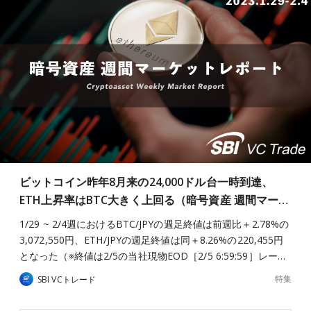
ビットコイン昨年8月来の24,000ドル台一時到達、
ETH上昇率はBTC大きく上回る（暗号資産 週間マー…
1/29 ~ 2/4週におけるBTC/JPYの週足終値は前週比＋2.78%の
3,072,550円、ETH/JPYの週足終値は同＋8.26%の220,455円
となった（※終値は2/5の当社現物EOD［2/5 6:59:59］レー…
特集
SBI VCトレード