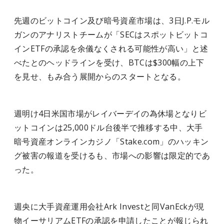
先週のビットコイン及び暗号資産市場は、3日J.P.モル
ガンのアナリストチームが「SECはスポットビットコ
インETFの承認を余儀なくされる可能性が高い」と述
べたとのヘッドラインを受け、BTCは$300幅の上下
を見せ、もみ合う展開からのスタートとなる。
週明け4日米国市場がレイバーデイの為休場となりビ
ットコインは25,000ドル台後半で推移する中、大手
暗号資産オンラインカジノ「Stake.com」のハッキン
グ被害の報道を受けるも、市場への影響は限定的であ
った。
週央に大手資産運用会社Ark Investと同VanEckが現
物イーサリアムETFの承認を申請したことが報じられ