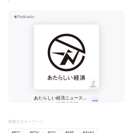
関連するキーワード
#BTC
#ETH
#SOL
#XRP
#AVAX