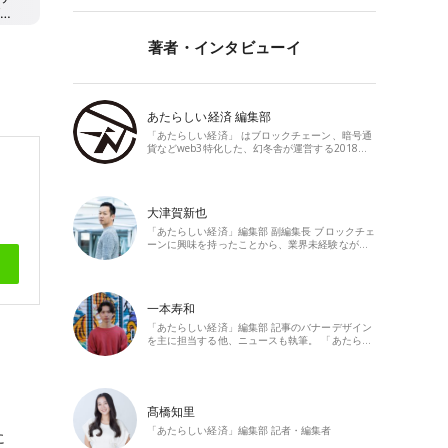
著者・インタビューイ
あたらしい経済 編集部
「あたらしい経済」 はブロックチェーン、暗号通
貨などweb3特化した、幻冬舎が運営する2018…
大津賀新也
「あたらしい経済」編集部 副編集長 ブロックチェ
ーンに興味を持ったことから、業界未経験なが…
一本寿和
「あたらしい経済」編集部 記事のバナーデザイン
を主に担当する他、ニュースも執筆。 「あたら…
髙橋知里
「あたらしい経済」編集部 記者・編集者
に