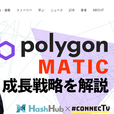
集・連載
ストーリー
学ぶ
ニュース
JOB
著者
ABOUT