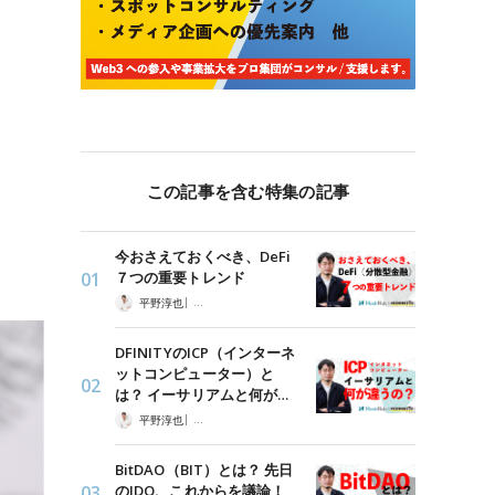
この記事を含む特集の記事
今おさえておくべき、DeFi
７つの重要トレンド
|
平野淳也
「HashHub Research」を読む
DFINITYのICP（インターネ
ットコンピューター）と
は？ イーサリアムと何が…
|
平野淳也
「HashHub Research」を読む
BitDAO（BIT）とは？ 先日
のIDO、これからを議論！