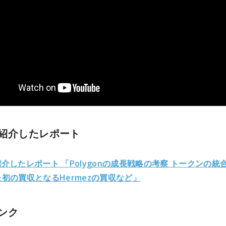
紹介したレポート
介したレポート 「
Polygonの成長戦略の考察 トークンの統
初の買収となるHermezの買収など
」
ンク