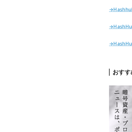
→Hashh
→HashHu
→HashHu
おすす