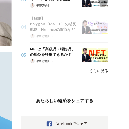
|
平野淳也
「HashHub Research」を読む
【解説】
Polygon（MATIC）の成長
戦略、Hermezの買収など
|
平野淳也
「HashHub Research」を読む
NFTは「高級品・嗜好品」
の地位を獲得できるか？
|
平野淳也
「HashHub Research」を読む
さらに見る
あたらしい経済をシェアする
facebookでシェア