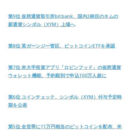
第9位 仮想通貨取引所bitbank、国内2例目のネムの
新通貨シンボル（XYM）上場へ
第8位 英ガーンジー管区、ビットコインETFを承認
第7位 米大手投資アプリ「ロビンフッド」の仮想通貨
ウォレット機能、予約殺到で申込100万人超に
第6位 コインチェック、シンボル（XYM）付与予定時
期を公表
第5位 全世帯に11万円相当のビットコインを配布、米